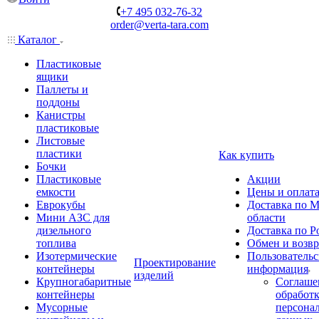
+7 495 032-76-32
order@verta-tara.com
Каталог
Пластиковые
ящики
Паллеты и
поддоны
Канистры
пластиковые
Листовые
пластики
Как купить
Бочки
Пластиковые
Акции
емкости
Цены и оплат
Еврокубы
Доставка по М
Мини АЗС для
области
дизельного
Доставка по Р
топлива
Обмен и возвр
Изотермические
Пользовательс
Проектирование
контейнеры
информация
изделий
Крупногабаритные
Соглаше
контейнеры
обработ
Мусорные
персона