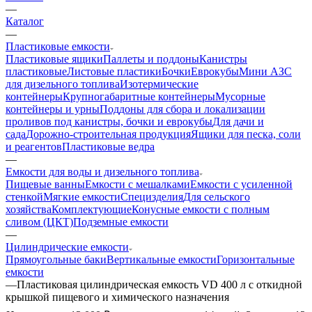
—
Каталог
—
Пластиковые емкости
Пластиковые ящики
Паллеты и поддоны
Канистры
пластиковые
Листовые пластики
Бочки
Еврокубы
Мини АЗС
для дизельного топлива
Изотермические
контейнеры
Крупногабаритные контейнеры
Мусорные
контейнеры и урны
Поддоны для сбора и локализации
проливов под канистры, бочки и еврокубы
Для дачи и
сада
Дорожно-строительная продукция
Ящики для песка, соли
и реагентов
Пластиковые ведра
—
Емкости для воды и дизельного топлива
Пищевые ванны
Емкости с мешалками
Емкости с усиленной
стенкой
Мягкие емкости
Специзделия
Для сельского
хозяйства
Комплектующие
Конусные емкости с полным
сливом (ЦКТ)
Подземные емкости
—
Цилиндрические емкости
Прямоугольные баки
Вертикальные емкости
Горизонтальные
емкости
—
Пластиковая цилиндрическая емкость VD 400 л с откидной
крышкой пищевого и химического назначения