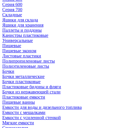
Серия 600
Серия 700
Складные
Ящики для склада
Ящики для хранения
Паллеты и поддоны
Канистры пластиковые
Универсальные
Пищевые
Пищевые эконом
Листовые пластики
Полипропиленовые листы
Полиэтиленовые листы
Бочки
Бочки металлические
Бочки пластиковые
Пластиковые бидоны и фляги
Бочки из нержавеющей стали
Пластиковые емкости
Пищевые ванны
Емкости для воды и дизельного топлива
Емкости с мешалками
Емкости с усиленной стенкой
Мягкие емкости
Специзделия