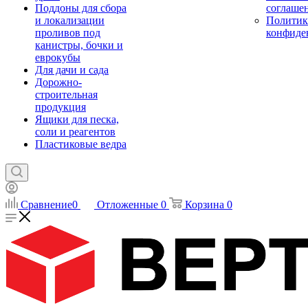
Поддоны для сбора
соглаше
и локализации
Политик
проливов под
конфиде
канистры, бочки и
еврокубы
Для дачи и сада
Дорожно-
строительная
продукция
Ящики для песка,
соли и реагентов
Пластиковые ведра
Сравнение
0
Отложенные
0
Корзина
0