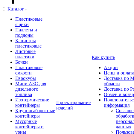
Каталог
Пластиковые
ящики
Паллеты и
поддоны
Канистры
пластиковые
Листовые
пластики
Как купить
Бочки
Пластиковые
Акции
емкости
Цены и оплат
Еврокубы
Доставка по М
Мини АЗС для
области
дизельного
Доставка по Р
топлива
Обмен и возвр
Изотермические
Пользовательс
Проектирование
контейнеры
информация
изделий
Крупногабаритные
Соглаше
контейнеры
обработ
Мусорные
персона
контейнеры и
данных
урны
Пользова