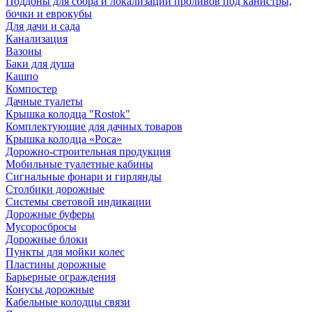
Поддоны для сбора и локализации проливов под канистры,
бочки и еврокубы
Для дачи и сада
Канализация
Вазоны
Баки для душа
Кашпо
Компостер
Дачные туалеты
Крышка колодца "Rostok"
Комплектующие для дачных товаров
Крышка колодца «Роса»
Дорожно-строительная продукция
Мобильные туалетные кабины
Сигнальные фонари и гирлянды
Столбики дорожные
Системы световой индикации
Дорожные буферы
Мусоросбросы
Дорожные блоки
Пункты для мойки колес
Пластины дорожные
Барьерные ограждения
Конусы дорожные
Кабельные колодцы связи