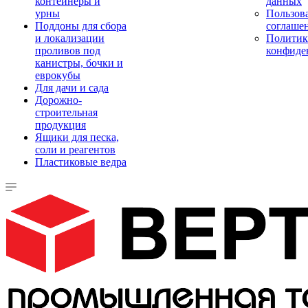
контейнеры и
данных
урны
Пользова
Поддоны для сбора
соглаше
и локализации
Политик
проливов под
конфиде
канистры, бочки и
еврокубы
Для дачи и сада
Дорожно-
строительная
продукция
Ящики для песка,
соли и реагентов
Пластиковые ведра