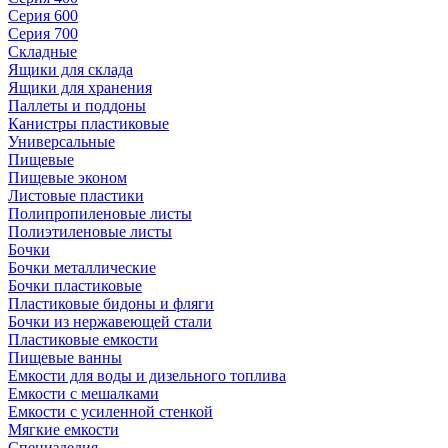
Серия 600
Серия 700
Складные
Ящики для склада
Ящики для хранения
Паллеты и поддоны
Канистры пластиковые
Универсальные
Пищевые
Пищевые эконом
Листовые пластики
Полипропиленовые листы
Полиэтиленовые листы
Бочки
Бочки металлические
Бочки пластиковые
Пластиковые бидоны и фляги
Бочки из нержавеющей стали
Пластиковые емкости
Пищевые ванны
Емкости для воды и дизельного топлива
Емкости с мешалками
Емкости с усиленной стенкой
Мягкие емкости
Специзделия