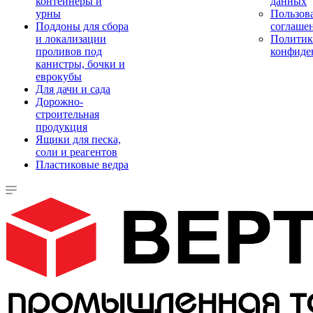
контейнеры и
данных
урны
Пользова
Поддоны для сбора
соглаше
и локализации
Политик
проливов под
конфиде
канистры, бочки и
еврокубы
Для дачи и сада
Дорожно-
строительная
продукция
Ящики для песка,
соли и реагентов
Пластиковые ведра