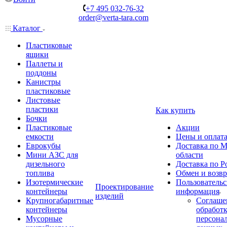
+7 495 032-76-32
order@verta-tara.com
Каталог
Пластиковые
ящики
Паллеты и
поддоны
Канистры
пластиковые
Листовые
пластики
Как купить
Бочки
Пластиковые
Акции
емкости
Цены и оплат
Еврокубы
Доставка по М
Мини АЗС для
области
дизельного
Доставка по Р
топлива
Обмен и возвр
Изотермические
Пользовательс
Проектирование
контейнеры
информация
изделий
Крупногабаритные
Соглаше
контейнеры
обработ
Мусорные
персона