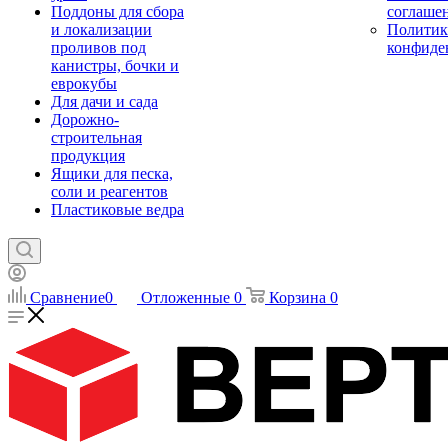
Поддоны для сбора
соглаше
и локализации
Политик
проливов под
конфиде
канистры, бочки и
еврокубы
Для дачи и сада
Дорожно-
строительная
продукция
Ящики для песка,
соли и реагентов
Пластиковые ведра
Сравнение
0
Отложенные
0
Корзина
0