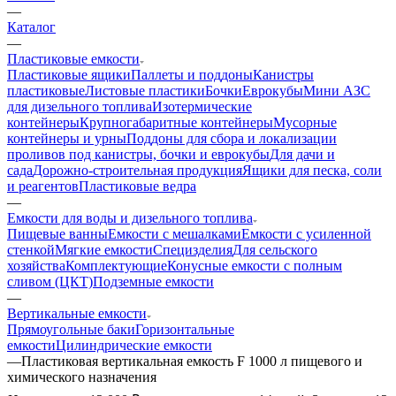
—
Каталог
—
Пластиковые емкости
Пластиковые ящики
Паллеты и поддоны
Канистры
пластиковые
Листовые пластики
Бочки
Еврокубы
Мини АЗС
для дизельного топлива
Изотермические
контейнеры
Крупногабаритные контейнеры
Мусорные
контейнеры и урны
Поддоны для сбора и локализации
проливов под канистры, бочки и еврокубы
Для дачи и
сада
Дорожно-строительная продукция
Ящики для песка, соли
и реагентов
Пластиковые ведра
—
Емкости для воды и дизельного топлива
Пищевые ванны
Емкости с мешалками
Емкости с усиленной
стенкой
Мягкие емкости
Специзделия
Для сельского
хозяйства
Комплектующие
Конусные емкости с полным
сливом (ЦКТ)
Подземные емкости
—
Вертикальные емкости
Прямоугольные баки
Горизонтальные
емкости
Цилиндрические емкости
—
Пластиковая вертикальная емкость F 1000 л пищевого и
химического назначения