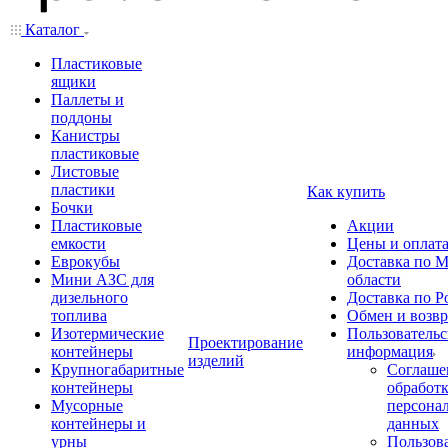
Каталог
Пластиковые
ящики
Паллеты и
поддоны
Канистры
пластиковые
Листовые
пластики
Как купить
Бочки
Пластиковые
Акции
емкости
Цены и оплат
Еврокубы
Доставка по М
Мини АЗС для
области
дизельного
Доставка по Р
топлива
Обмен и возвр
Изотермические
Пользовательс
Проектирование
контейнеры
информация
изделий
Крупногабаритные
Соглаше
контейнеры
обработ
Мусорные
персона
контейнеры и
данных
урны
Пользова