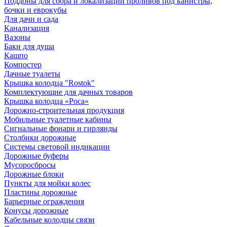
Поддоны для сбора и локализации проливов под канистры,
бочки и еврокубы
Для дачи и сада
Канализация
Вазоны
Баки для душа
Кашпо
Компостер
Дачные туалеты
Крышка колодца "Rostok"
Комплектующие для дачных товаров
Крышка колодца «Роса»
Дорожно-строительная продукция
Мобильные туалетные кабины
Сигнальные фонари и гирлянды
Столбики дорожные
Системы световой индикации
Дорожные буферы
Мусоросбросы
Дорожные блоки
Пункты для мойки колес
Пластины дорожные
Барьерные ограждения
Конусы дорожные
Кабельные колодцы связи