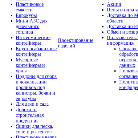
Пластиковые
Акции
емкости
Цены и оплат
Еврокубы
Доставка по М
Мини АЗС для
области
дизельного
Доставка по Р
топлива
Обмен и возвр
Изотермические
Пользовательс
Проектирование
контейнеры
информация
изделий
Крупногабаритные
Соглаше
контейнеры
обработ
Мусорные
персона
контейнеры и
данных
урны
Пользова
Поддоны для сбора
соглаше
и локализации
Политик
проливов под
конфиде
канистры, бочки и
еврокубы
Для дачи и сада
Дорожно-
строительная
продукция
Ящики для песка,
соли и реагентов
Пластиковые ведра