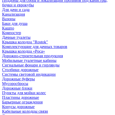
Поддоны для сбора и локализации проливов под канистры,
бочки и еврокубы
Для дачи и сада
Канализация
Вазоны
Баки для душа
Кашпо
Компостер
Дачные туалеты
Крышка колодца "Rostok"
Комплектующие для дачных товаров
Крышка колодца «Роса»
Дорожно-строительная продукция
Мобильные туалетные кабины
Сигнальные фонари и гирлянды
Столбики дорожные
Системы световой индикации
Дорожные буферы
Мусоросбросы
Дорожные блоки
Пункты для мойки колес
Пластины дорожные
Барьерные ограждения
Конусы дорожные
Кабельные колодцы связи