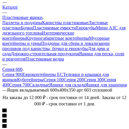
—
Каталог
—
Пластиковые ящики
Паллеты и поддоны
Канистры пластиковые
Листовые
пластики
Бочки
Пластиковые емкости
Еврокубы
Мини АЗС для
дизельного топлива
Изотермические
контейнеры
Крупногабаритные контейнеры
Мусорные
контейнеры и урны
Поддоны для сбора и локализации
проливов под канистры, бочки и еврокубы
Для дачи и
сада
Дорожно-строительная продукция
Ящики для песка, соли
и реагентов
Пластиковые ведра
—
Серия 600
Серия 900
Евроконтейнеры ЕС
Тележки и крышки для
ящиков
Куботейнеры
Серия 100
Серия 200
Серия 300
Серия
400
Серия 700
Складные
Ящики для склада
Ящики для хранения
—
Ящик вкладываемый 600х400х350 арт 603 сплошной
На заказы до 12 000 ₽ - срок поставки от 14 дней. Заказы от 12
000 ₽ - срок поставки от 1 дня.