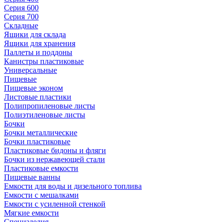
Серия 600
Серия 700
Складные
Ящики для склада
Ящики для хранения
Паллеты и поддоны
Канистры пластиковые
Универсальные
Пищевые
Пищевые эконом
Листовые пластики
Полипропиленовые листы
Полиэтиленовые листы
Бочки
Бочки металлические
Бочки пластиковые
Пластиковые бидоны и фляги
Бочки из нержавеющей стали
Пластиковые емкости
Пищевые ванны
Емкости для воды и дизельного топлива
Емкости с мешалками
Емкости с усиленной стенкой
Мягкие емкости
Специзделия