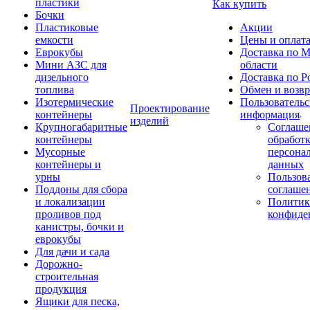
пластики
Как купить
Бочки
Пластиковые
Акции
емкости
Цены и оплат
Еврокубы
Доставка по М
Мини АЗС для
области
дизельного
Доставка по Р
топлива
Обмен и возвр
Изотермические
Пользовательс
Проектирование
контейнеры
информация
изделий
Крупногабаритные
Соглаше
контейнеры
обработ
Мусорные
персона
контейнеры и
данных
урны
Пользова
Поддоны для сбора
соглаше
и локализации
Политик
проливов под
конфиде
канистры, бочки и
еврокубы
Для дачи и сада
Дорожно-
строительная
продукция
Ящики для песка,