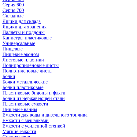
Серия 600
Серия 700
Складные
Ящики для склада
Ящики для хранения
Паллеты и поддоны
Канистры пластиковые
Универсальные
Пищевые
Пищевые эконом
Листовые пластики
Полипропиленовые листы
Полиэтиленовые листы
Бочки
Бочки металлические
Бочки пластиковые
Пластиковые бидоны и фляги
Бочки из нержавеющей стали
Пластиковые емкости
Пищевые ванны
Емкости для воды и дизельного топлива
Емкости с мешалками
Емкости с усиленной стенкой
Мягкие емкости
Специзделия