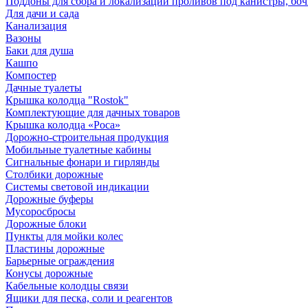
Поддоны для сбора и локализации проливов под канистры, бо
Для дачи и сада
Канализация
Вазоны
Баки для душа
Кашпо
Компостер
Дачные туалеты
Крышка колодца "Rostok"
Комплектующие для дачных товаров
Крышка колодца «Роса»
Дорожно-строительная продукция
Мобильные туалетные кабины
Сигнальные фонари и гирлянды
Столбики дорожные
Системы световой индикации
Дорожные буферы
Мусоросбросы
Дорожные блоки
Пункты для мойки колес
Пластины дорожные
Барьерные ограждения
Конусы дорожные
Кабельные колодцы связи
Ящики для песка, соли и реагентов