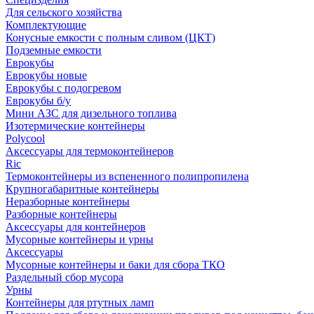
Для сельского хозяйства
Комплектующие
Конусные емкости с полным сливом (ЦКТ)
Подземные емкости
Еврокубы
Еврокубы новые
Еврокубы с подогревом
Еврокубы б/у
Мини АЗС для дизельного топлива
Изотермические контейнеры
Polycool
Аксессуары для термоконтейнеров
Ric
Термоконтейнеры из вспененного полипропилена
Крупногабаритные контейнеры
Неразборные контейнеры
Разборные контейнеры
Аксессуары для контейнеров
Мусорные контейнеры и урны
Аксессуары
Мусорные контейнеры и баки для сбора ТКО
Раздельный сбор мусора
Урны
Контейнеры для ртутных ламп