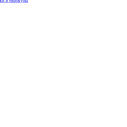
чки и еврокубы