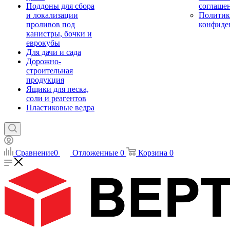
Поддоны для сбора
соглаше
и локализации
Политик
проливов под
конфиде
канистры, бочки и
еврокубы
Для дачи и сада
Дорожно-
строительная
продукция
Ящики для песка,
соли и реагентов
Пластиковые ведра
Сравнение
0
Отложенные
0
Корзина
0