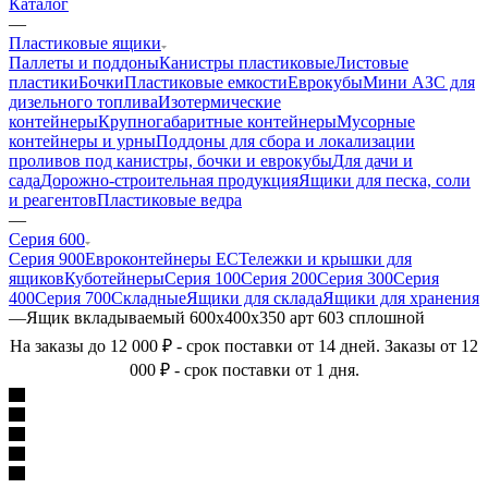
Каталог
—
Пластиковые ящики
Паллеты и поддоны
Канистры пластиковые
Листовые
пластики
Бочки
Пластиковые емкости
Еврокубы
Мини АЗС для
дизельного топлива
Изотермические
контейнеры
Крупногабаритные контейнеры
Мусорные
контейнеры и урны
Поддоны для сбора и локализации
проливов под канистры, бочки и еврокубы
Для дачи и
сада
Дорожно-строительная продукция
Ящики для песка, соли
и реагентов
Пластиковые ведра
—
Серия 600
Серия 900
Евроконтейнеры ЕС
Тележки и крышки для
ящиков
Куботейнеры
Серия 100
Серия 200
Серия 300
Серия
400
Серия 700
Складные
Ящики для склада
Ящики для хранения
—
Ящик вкладываемый 600х400х350 арт 603 сплошной
На заказы до 12 000 ₽ - срок поставки от 14 дней. Заказы от 12
000 ₽ - срок поставки от 1 дня.