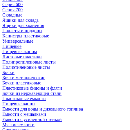
Серия 600
Серия 700
Складные
Ящики для склада
Ящики для хранения
Паллеты и поддоны
Канистры пластиковые
Универсальные
Пищевые
Пищевые эконом
Листовые пластики
Полипропиленовые листы
Полиэтиленовые листы
Бочки
Бочки металлические
Бочки пластиковые
Пластиковые бидоны и фляги
Бочки из нержавеющей стали
Пластиковые емкости
Пищевые ванны
Емкости для воды и дизельного топлива
Емкости с мешалками
Емкости с усиленной стенкой
Мягкие емкости
Специзделия