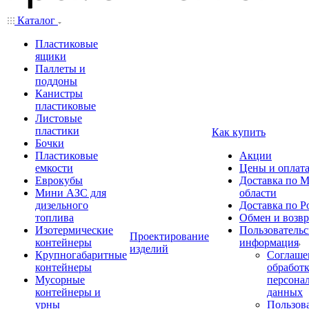
Каталог
Пластиковые
ящики
Паллеты и
поддоны
Канистры
пластиковые
Листовые
пластики
Как купить
Бочки
Пластиковые
Акции
емкости
Цены и оплат
Еврокубы
Доставка по М
Мини АЗС для
области
дизельного
Доставка по Р
топлива
Обмен и возвр
Изотермические
Пользовательс
Проектирование
контейнеры
информация
изделий
Крупногабаритные
Соглаше
контейнеры
обработ
Мусорные
персона
контейнеры и
данных
урны
Пользова