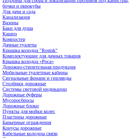
Поддоны для сбора и локализации проливов под канистры,
бочки и еврокубы
Для дачи и сада
Канализация
Вазоны
Баки для душа
Кашпо
Компостер
Дачные туалеты
Крышка колодца "Rostok"
Комплектующие для дачных товаров
Крышка колодца «Роса»
Дорожно-строительная продукция
Мобильные туалетные кабины
Сигнальные фонари и гирлянды
Столбики дорожные
Системы световой индикации
Дорожные буферы
Мусоросбросы
Дорожные блоки
Пункты для мойки колес
Пластины дорожные
Барьерные ограждения
Конусы дорожные
Кабельные колодцы связи