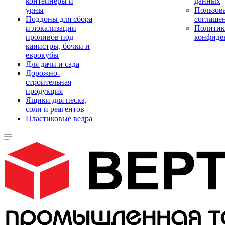
контейнеры и
данных
урны
Пользова
Поддоны для сбора
соглаше
и локализации
Политик
проливов под
конфиде
канистры, бочки и
еврокубы
Для дачи и сада
Дорожно-
строительная
продукция
Ящики для песка,
соли и реагентов
Пластиковые ведра