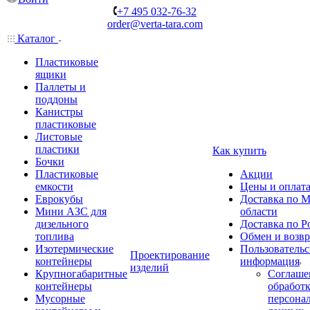
+7 495 032-76-32
order@verta-tara.com
Каталог
Пластиковые
ящики
Паллеты и
поддоны
Канистры
пластиковые
Листовые
пластики
Как купить
Бочки
Пластиковые
Акции
емкости
Цены и оплат
Еврокубы
Доставка по М
Мини АЗС для
области
дизельного
Доставка по Р
топлива
Обмен и возвр
Изотермические
Пользовательс
Проектирование
контейнеры
информация
изделий
Крупногабаритные
Соглаше
контейнеры
обработ
Мусорные
персона