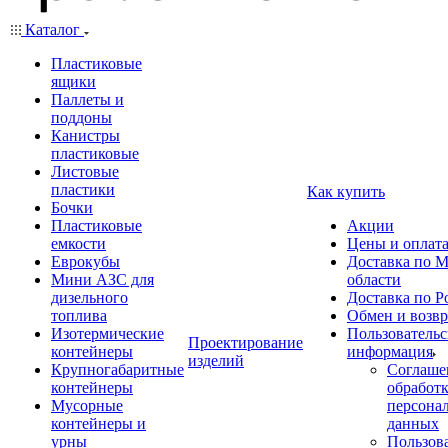
Каталог
Пластиковые
ящики
Паллеты и
поддоны
Канистры
пластиковые
Листовые
пластики
Как купить
Бочки
Пластиковые
Акции
емкости
Цены и оплат
Еврокубы
Доставка по М
Мини АЗС для
области
дизельного
Доставка по Р
топлива
Обмен и возвр
Изотермические
Пользовательс
Проектирование
контейнеры
информация
изделий
Крупногабаритные
Соглаше
контейнеры
обработ
Мусорные
персона
контейнеры и
данных
урны
Пользова