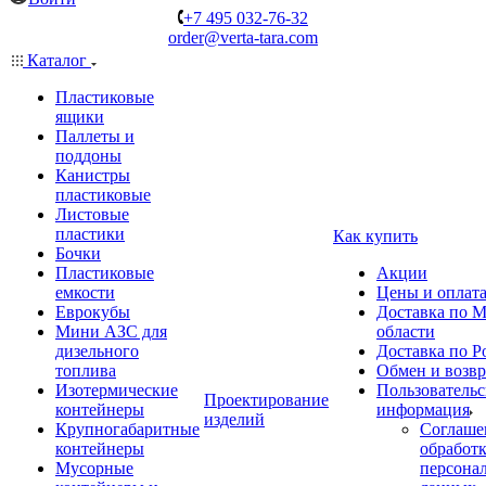
+7 495 032-76-32
order@verta-tara.com
Каталог
Пластиковые
ящики
Паллеты и
поддоны
Канистры
пластиковые
Листовые
пластики
Как купить
Бочки
Пластиковые
Акции
емкости
Цены и оплат
Еврокубы
Доставка по М
Мини АЗС для
области
дизельного
Доставка по Р
топлива
Обмен и возвр
Изотермические
Пользовательс
Проектирование
контейнеры
информация
изделий
Крупногабаритные
Соглаше
контейнеры
обработ
Мусорные
персона