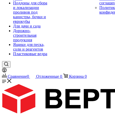
Поддоны для сбора
соглаше
и локализации
Политик
проливов под
конфиде
канистры, бочки и
еврокубы
Для дачи и сада
Дорожно-
строительная
продукция
Ящики для песка,
соли и реагентов
Пластиковые ведра
Сравнение
0
Отложенные
0
Корзина
0