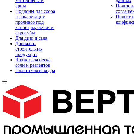
контейнеры и
данных
урны
Пользова
Поддоны для сбора
соглаше
и локализации
Политик
проливов под
конфиде
канистры, бочки и
еврокубы
Для дачи и сада
Дорожно-
строительная
продукция
Ящики для песка,
соли и реагентов
Пластиковые ведра