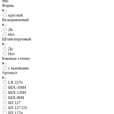
980
Форма
круглый
Вкладываемый
Да
Нет
Штабелируемый
Да
Нет
Боковые стенки
с выемками
Артикул
LR 227п
ББХ-100Н
ББХ-120Н
ББХ-80Н
БП 127
БП 127 OT