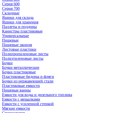
Серия 600
Серия 700
Складные
Ящики для склада
Ящики для хранения
Паллеты и поддоны
Канистры пластиковые
Универсальные
Пищевые
Пищевые эконом
Листовые пластики
Полипропиленовые листы
Полиэтиленовые листы
Бочки
Бочки металлические
Бочки пластиковые
Пластиковые бидоны и фляги
Бочки из нержавеющей стали
Пластиковые емкости
Пищевые ванны
Емкости для воды и дизельного топлива
Емкости с мешалками
Емкости с усиленной стенкой
Мягкие емкости
Специзделия