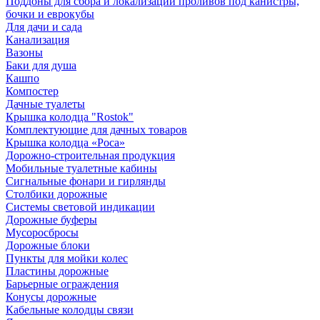
Поддоны для сбора и локализации проливов под канистры,
бочки и еврокубы
Для дачи и сада
Канализация
Вазоны
Баки для душа
Кашпо
Компостер
Дачные туалеты
Крышка колодца "Rostok"
Комплектующие для дачных товаров
Крышка колодца «Роса»
Дорожно-строительная продукция
Мобильные туалетные кабины
Сигнальные фонари и гирлянды
Столбики дорожные
Системы световой индикации
Дорожные буферы
Мусоросбросы
Дорожные блоки
Пункты для мойки колес
Пластины дорожные
Барьерные ограждения
Конусы дорожные
Кабельные колодцы связи