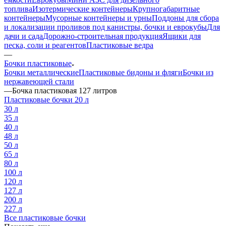
емкости
Еврокубы
Мини АЗС для дизельного
топлива
Изотермические контейнеры
Крупногабаритные
контейнеры
Мусорные контейнеры и урны
Поддоны для сбора
и локализации проливов под канистры, бочки и еврокубы
Для
дачи и сада
Дорожно-строительная продукция
Ящики для
песка, соли и реагентов
Пластиковые ведра
—
Бочки пластиковые
Бочки металлические
Пластиковые бидоны и фляги
Бочки из
нержавеющей стали
—
Бочка пластиковая 127 литров
Пластиковые бочки 20 л
30 л
35 л
40 л
48 л
50 л
65 л
80 л
100 л
120 л
127 л
200 л
227 л
Все пластиковые бочки