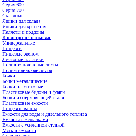
Серия 600
Серия 700
Складные
Ящики для склада
Ящики для хранения
Паллеты и поддоны
Канистры пластиковые
Универсальные
Пищевые
Пищевые эконом
Листовые пластики
Полипропиленовые листы
Полиэтиленовые листы
Бочки
Бочки металлические
Бочки пластиковые
Пластиковые бидоны и фляги
Бочки из нержавеющей стали
Пластиковые емкости
Пищевые ванны
Емкости для воды и дизельного топлива
Емкости с мешалками
Емкости с усиленной стенкой
Мягкие емкости
Специзделия