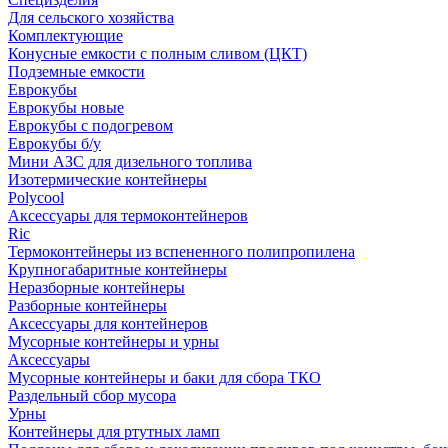
Для сельского хозяйства
Комплектующие
Конусные емкости с полным сливом (ЦКТ)
Подземные емкости
Еврокубы
Еврокубы новые
Еврокубы с подогревом
Еврокубы б/у
Мини АЗС для дизельного топлива
Изотермические контейнеры
Polycool
Аксессуары для термоконтейнеров
Ric
Термоконтейнеры из вспененного полипропилена
Крупногабаритные контейнеры
Неразборные контейнеры
Разборные контейнеры
Аксессуары для контейнеров
Мусорные контейнеры и урны
Аксессуары
Мусорные контейнеры и баки для сбора ТКО
Раздельный сбор мусора
Урны
Контейнеры для ртутных ламп