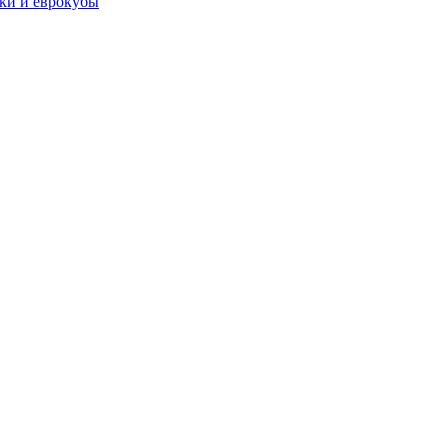
чки и еврокубы