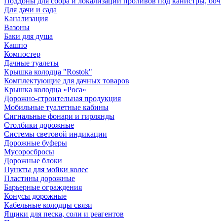
Поддоны для сбора и локализации проливов под канистры, бо
Для дачи и сада
Канализация
Вазоны
Баки для душа
Кашпо
Компостер
Дачные туалеты
Крышка колодца "Rostok"
Комплектующие для дачных товаров
Крышка колодца «Роса»
Дорожно-строительная продукция
Мобильные туалетные кабины
Сигнальные фонари и гирлянды
Столбики дорожные
Системы световой индикации
Дорожные буферы
Мусоросбросы
Дорожные блоки
Пункты для мойки колес
Пластины дорожные
Барьерные ограждения
Конусы дорожные
Кабельные колодцы связи
Ящики для песка, соли и реагентов