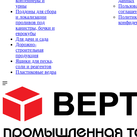
контейнеры и
данных
урны
Пользова
Поддоны для сбора
соглаше
и локализации
Политик
проливов под
конфиде
канистры, бочки и
еврокубы
Для дачи и сада
Дорожно-
строительная
продукция
Ящики для песка,
соли и реагентов
Пластиковые ведра