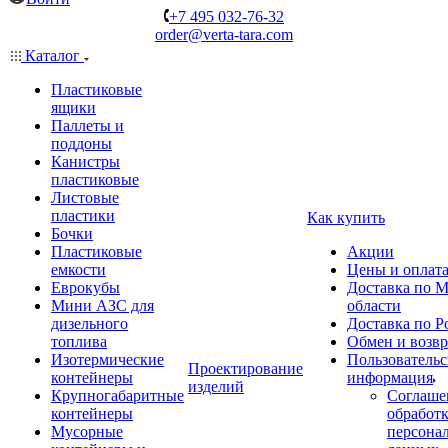
+7 495 032-76-32
order@verta-tara.com
Каталог
Пластиковые
ящики
Паллеты и
поддоны
Канистры
пластиковые
Листовые
пластики
Как купить
Бочки
Пластиковые
Акции
емкости
Цены и оплат
Еврокубы
Доставка по М
Мини АЗС для
области
дизельного
Доставка по Р
топлива
Обмен и возвр
Изотермические
Пользовательс
Проектирование
контейнеры
информация
изделий
Крупногабаритные
Соглаше
контейнеры
обработ
Мусорные
персона