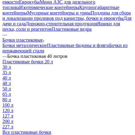
емкости
Еврокубы
Мини АЗС для дизельного
топлива
Изотермические контейнеры
Крупногабаритные
контейнеры
Мусорные контейнеры и урны
Поддоны для сбора
и локализации проливов под канистры, бочки и еврокубы
Для
дачи и сада
Дорожно-строительная продукция
Ящики для
песка, соли и реагентов
Пластиковые ведра
—
Бочки пластиковые
Бочки металлические
Пластиковые бидоны и фляги
Бочки из
нержавеющей стали
—
Бочка пластиковая 40 литров
Пластиковые бочки 20 л
30 л
35 л
40 л
48 л
50 л
65 л
80 л
100 л
120 л
127 л
200 л
227 л
Все пластиковые бочки