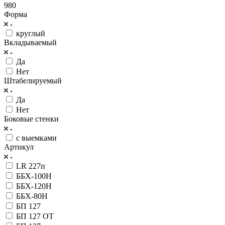
980
Форма
круглый
Вкладываемый
Да
Нет
Штабелируемый
Да
Нет
Боковые стенки
с выемками
Артикул
LR 227п
ББХ-100Н
ББХ-120Н
ББХ-80Н
БП 127
БП 127 OT