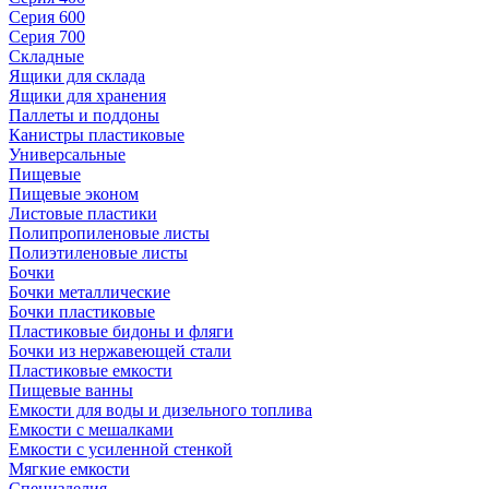
Серия 600
Серия 700
Складные
Ящики для склада
Ящики для хранения
Паллеты и поддоны
Канистры пластиковые
Универсальные
Пищевые
Пищевые эконом
Листовые пластики
Полипропиленовые листы
Полиэтиленовые листы
Бочки
Бочки металлические
Бочки пластиковые
Пластиковые бидоны и фляги
Бочки из нержавеющей стали
Пластиковые емкости
Пищевые ванны
Емкости для воды и дизельного топлива
Емкости с мешалками
Емкости с усиленной стенкой
Мягкие емкости
Специзделия