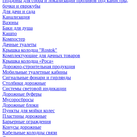
Поддоны для сбора и локализации проливов под канистры,
бочки и еврокубы
Для дачи и сада
Канализация
Вазоны
Баки для душа
Кашпо
Компостер
Дачные туалеты
Крышка колодца "Rostok"
Комплектующие для дачных товаров
Крышка колодца «Роса»
Дорожно-строительная продукция
Мобильные туалетные кабины
Сигнальные фонари и гирлянды
Столбики дорожные
Системы световой индикации
Дорожные буферы
Мусоросбросы
Дорожные блоки
Пункты для мойки колес
Пластины дорожные
Барьерные ограждения
Конусы дорожные
Кабельные колодцы связи