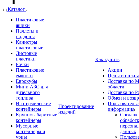
Каталог
Пластиковые
ящики
Паллеты и
поддоны
Канистры
пластиковые
Листовые
пластики
Как купить
Бочки
Пластиковые
Акции
емкости
Цены и оплат
Еврокубы
Доставка по М
Мини АЗС для
области
дизельного
Доставка по Р
топлива
Обмен и возвр
Изотермические
Пользовательс
Проектирование
контейнеры
информация
изделий
Крупногабаритные
Соглаше
контейнеры
обработ
Мусорные
персона
контейнеры и
данных
урны
Пользова