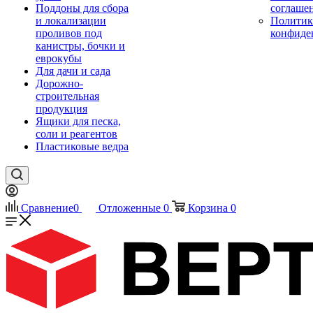
Поддоны для сбора
соглаше
и локализации
Политик
проливов под
конфиде
канистры, бочки и
еврокубы
Для дачи и сада
Дорожно-
строительная
продукция
Ящики для песка,
соли и реагентов
Пластиковые ведра
Сравнение
0
Отложенные
0
Корзина
0