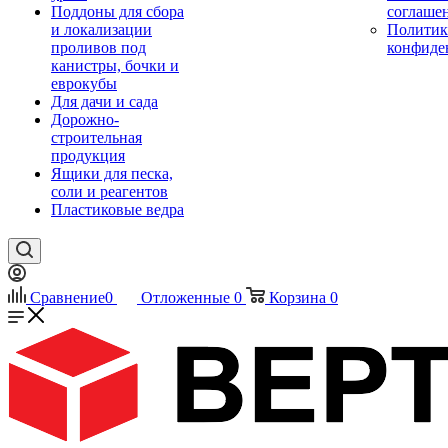
Поддоны для сбора
соглаше
и локализации
Политик
проливов под
конфиде
канистры, бочки и
еврокубы
Для дачи и сада
Дорожно-
строительная
продукция
Ящики для песка,
соли и реагентов
Пластиковые ведра
Сравнение
0
Отложенные
0
Корзина
0