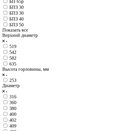
БП 65р
БПЗ 30
БПЗ 30
БПЗ 40
БПЗ 50
Показать все
Верхний диаметр
519
542
582
635
Высота горловины, мм
253
Диаметр
316
360
380
400
402
409