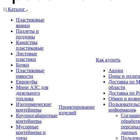
Каталог
Пластиковые
ящики
Паллеты и
поддоны
Канистры
пластиковые
Листовые
пластики
Как купить
Бочки
Пластиковые
Акции
емкости
Цены и оплат
Еврокубы
Доставка по М
Мини АЗС для
области
дизельного
Доставка по Р
топлива
Обмен и возвр
Изотермические
Пользовательс
Проектирование
контейнеры
информация
изделий
Крупногабаритные
Соглаше
контейнеры
обработ
Мусорные
персона
контейнеры и
данных
урны
Пользова