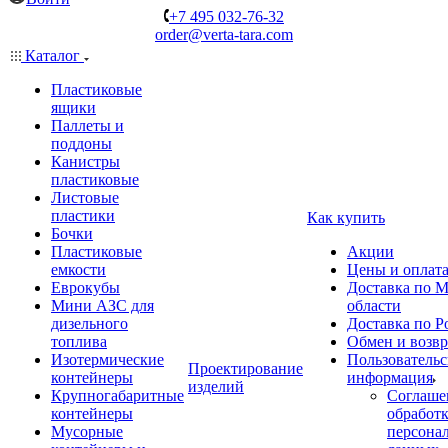
+7 495 032-76-32
order@verta-tara.com
Каталог
Пластиковые
ящики
Паллеты и
поддоны
Канистры
пластиковые
Листовые
пластики
Как купить
Бочки
Пластиковые
Акции
емкости
Цены и оплат
Еврокубы
Доставка по М
Мини АЗС для
области
дизельного
Доставка по Р
топлива
Обмен и возвр
Изотермические
Пользовательс
Проектирование
контейнеры
информация
изделий
Крупногабаритные
Соглаше
контейнеры
обработ
Мусорные
персона