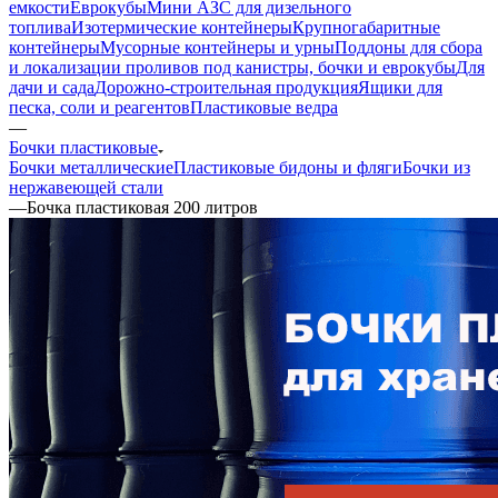
емкости
Еврокубы
Мини АЗС для дизельного
топлива
Изотермические контейнеры
Крупногабаритные
контейнеры
Мусорные контейнеры и урны
Поддоны для сбора
и локализации проливов под канистры, бочки и еврокубы
Для
дачи и сада
Дорожно-строительная продукция
Ящики для
песка, соли и реагентов
Пластиковые ведра
—
Бочки пластиковые
Бочки металлические
Пластиковые бидоны и фляги
Бочки из
нержавеющей стали
—
Бочка пластиковая 200 литров