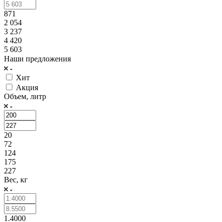
871
2 054
3 237
4 420
5 603
Наши предложения
Хит
Акция
Объем, литр
20
72
124
175
227
Вес, кг
1.4000