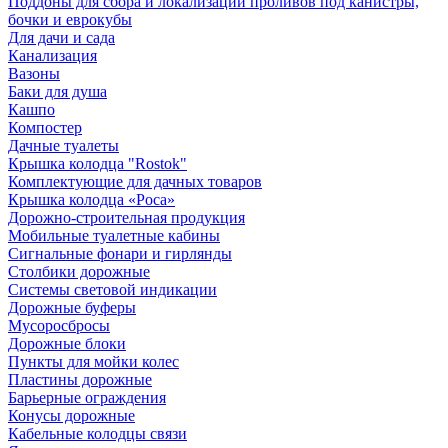
Поддоны для сбора и локализации проливов под канистры,
бочки и еврокубы
Для дачи и сада
Канализация
Вазоны
Баки для душа
Кашпо
Компостер
Дачные туалеты
Крышка колодца "Rostok"
Комплектующие для дачных товаров
Крышка колодца «Роса»
Дорожно-строительная продукция
Мобильные туалетные кабины
Сигнальные фонари и гирлянды
Столбики дорожные
Системы световой индикации
Дорожные буферы
Мусоросбросы
Дорожные блоки
Пункты для мойки колес
Пластины дорожные
Барьерные ограждения
Конусы дорожные
Кабельные колодцы связи