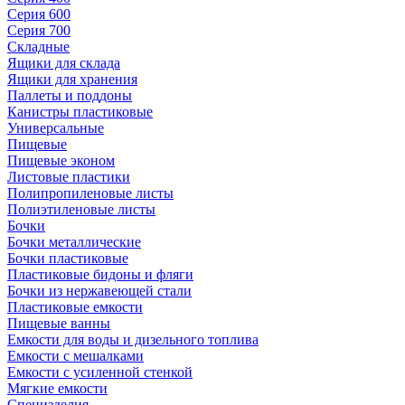
Серия 600
Серия 700
Складные
Ящики для склада
Ящики для хранения
Паллеты и поддоны
Канистры пластиковые
Универсальные
Пищевые
Пищевые эконом
Листовые пластики
Полипропиленовые листы
Полиэтиленовые листы
Бочки
Бочки металлические
Бочки пластиковые
Пластиковые бидоны и фляги
Бочки из нержавеющей стали
Пластиковые емкости
Пищевые ванны
Емкости для воды и дизельного топлива
Емкости с мешалками
Емкости с усиленной стенкой
Мягкие емкости
Специзделия