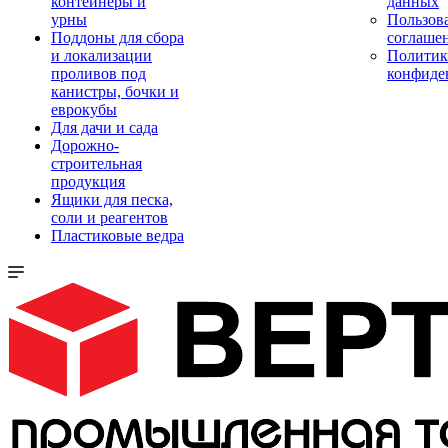
контейнеры и
данных
урны
Пользова
Поддоны для сбора
соглаше
и локализации
Политик
проливов под
конфиде
канистры, бочки и
еврокубы
Для дачи и сада
Дорожно-
строительная
продукция
Ящики для песка,
соли и реагентов
Пластиковые ведра