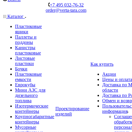
+7 495 032-76-32
order@verta-tara.com
Каталог
Пластиковые
ящики
Паллеты и
поддоны
Канистры
пластиковые
Листовые
пластики
Как купить
Бочки
Пластиковые
Акции
емкости
Цены и оплат
Еврокубы
Доставка по М
Мини АЗС для
области
дизельного
Доставка по Р
топлива
Обмен и возвр
Изотермические
Пользовательс
Проектирование
контейнеры
информация
изделий
Крупногабаритные
Соглаше
контейнеры
обработ
Мусорные
персона