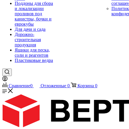
Поддоны для сбора
соглаше
и локализации
Политик
проливов под
конфиде
канистры, бочки и
еврокубы
Для дачи и сада
Дорожно-
строительная
продукция
Ящики для песка,
соли и реагентов
Пластиковые ведра
Сравнение
0
Отложенные
0
Корзина
0