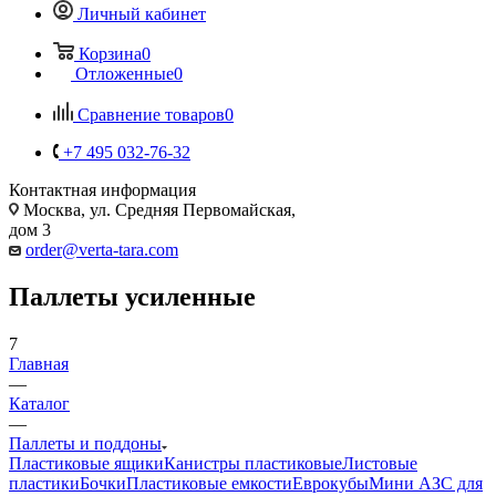
Личный кабинет
Корзина
0
Отложенные
0
Сравнение товаров
0
+7 495 032-76-32
Контактная информация
Москва, ул. Средняя Первомайская,
дом 3
order@verta-tara.com
Паллеты усиленные
7
Главная
—
Каталог
—
Паллеты и поддоны
Пластиковые ящики
Канистры пластиковые
Листовые
пластики
Бочки
Пластиковые емкости
Еврокубы
Мини АЗС для