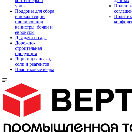
контейнеры и
данных
урны
Пользова
Поддоны для сбора
соглаше
и локализации
Политик
проливов под
конфиде
канистры, бочки и
еврокубы
Для дачи и сада
Дорожно-
строительная
продукция
Ящики для песка,
соли и реагентов
Пластиковые ведра