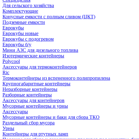
Для сельского хозяйства
Комплектующие
Конусные емкости с полным сливом (ЦКТ)
Подземные емкости
Еврокубы
Еврокубы новые
Еврокубы с подогревом
Еврокубы б/у
Мини АЗС для дизельного топлива
Изотермические контейнеры
Polycool
Аксессуары для термоконтейнеров
Ric
Термоконтейнеры из вспененного полипропилена
Крупногабаритные контейнеры
Неразборные контейнеры
Разборные контейнеры
Аксессуары для контейнеров
Мусорные контейнеры и урны
Аксессуары
Мусорные контейнеры и баки для сбора ТКО
Раздельный сбор мусора
Урны
Контейнеры для ртутных ламп