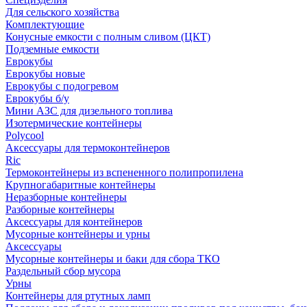
Для сельского хозяйства
Комплектующие
Конусные емкости с полным сливом (ЦКТ)
Подземные емкости
Еврокубы
Еврокубы новые
Еврокубы с подогревом
Еврокубы б/у
Мини АЗС для дизельного топлива
Изотермические контейнеры
Polycool
Аксессуары для термоконтейнеров
Ric
Термоконтейнеры из вспененного полипропилена
Крупногабаритные контейнеры
Неразборные контейнеры
Разборные контейнеры
Аксессуары для контейнеров
Мусорные контейнеры и урны
Аксессуары
Мусорные контейнеры и баки для сбора ТКО
Раздельный сбор мусора
Урны
Контейнеры для ртутных ламп