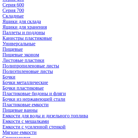
Серия 600
Серия 700
Складные
Ящики для склада
Ящики для хранения
Паллеты и поддоны
Канистры пластиковые
Универсальные
Пищевые
Пищевые эконом
Листовые пластики
Полипропиленовые листы
Полиэтиленовые листы
Бочки
Бочки металлические
Бочки пластиковые
Пластиковые бидоны и фляги
Бочки из нержавеющей стали
Пластиковые емкости
Пищевые ванны
Емкости для воды и дизельного топлива
Емкости с мешалками
Емкости с усиленной стенкой
Мягкие емкости
Специзделия