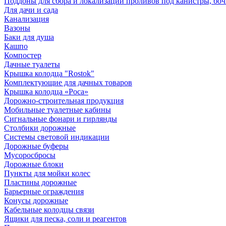
Поддоны для сбора и локализации проливов под канистры, бо
Для дачи и сада
Канализация
Вазоны
Баки для душа
Кашпо
Компостер
Дачные туалеты
Крышка колодца "Rostok"
Комплектующие для дачных товаров
Крышка колодца «Роса»
Дорожно-строительная продукция
Мобильные туалетные кабины
Сигнальные фонари и гирлянды
Столбики дорожные
Системы световой индикации
Дорожные буферы
Мусоросбросы
Дорожные блоки
Пункты для мойки колес
Пластины дорожные
Барьерные ограждения
Конусы дорожные
Кабельные колодцы связи
Ящики для песка, соли и реагентов