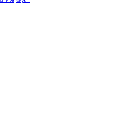
чки и еврокубы