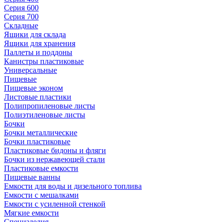
Серия 600
Серия 700
Складные
Ящики для склада
Ящики для хранения
Паллеты и поддоны
Канистры пластиковые
Универсальные
Пищевые
Пищевые эконом
Листовые пластики
Полипропиленовые листы
Полиэтиленовые листы
Бочки
Бочки металлические
Бочки пластиковые
Пластиковые бидоны и фляги
Бочки из нержавеющей стали
Пластиковые емкости
Пищевые ванны
Емкости для воды и дизельного топлива
Емкости с мешалками
Емкости с усиленной стенкой
Мягкие емкости
Специзделия