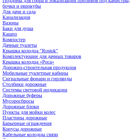
Поддоны для сбора и локализации проливов под канистры,
бочки и еврокубы
Для дачи и сада
Канализация
Вазоны
Баки для душа
Кашпо
Компостер
Дачные туалеты
Крышка колодца "Rostok"
Комплектующие для дачных товаров
Крышка колодца «Роса»
Дорожно-строительная продукция
Мобильные туалетные кабины
Сигнальные фонари и гирлянды
Столбики дорожные
Системы световой индикации
Дорожные буферы
Мусоросбросы
Дорожные блоки
Пункты для мойки колес
Пластины дорожные
Барьерные ограждения
Конусы дорожные
Кабельные колодцы связи