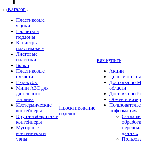
Каталог
Пластиковые
ящики
Паллеты и
поддоны
Канистры
пластиковые
Листовые
пластики
Как купить
Бочки
Пластиковые
Акции
емкости
Цены и оплат
Еврокубы
Доставка по М
Мини АЗС для
области
дизельного
Доставка по Р
топлива
Обмен и возвр
Изотермические
Пользовательс
Проектирование
контейнеры
информация
изделий
Крупногабаритные
Соглаше
контейнеры
обработ
Мусорные
персона
контейнеры и
данных
урны
Пользова