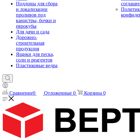
Поддоны для сбора
соглаше
и локализации
Политик
проливов под
конфиде
канистры, бочки и
еврокубы
Для дачи и сада
Дорожно-
строительная
продукция
Ящики для песка,
соли и реагентов
Пластиковые ведра
Сравнение
0
Отложенные
0
Корзина
0