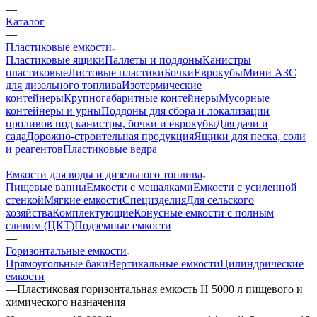
—
Каталог
—
Пластиковые емкости
Пластиковые ящики
Паллеты и поддоны
Канистры
пластиковые
Листовые пластики
Бочки
Еврокубы
Мини АЗС
для дизельного топлива
Изотермические
контейнеры
Крупногабаритные контейнеры
Мусорные
контейнеры и урны
Поддоны для сбора и локализации
проливов под канистры, бочки и еврокубы
Для дачи и
сада
Дорожно-строительная продукция
Ящики для песка, соли
и реагентов
Пластиковые ведра
—
Емкости для воды и дизельного топлива
Пищевые ванны
Емкости с мешалками
Емкости с усиленной
стенкой
Мягкие емкости
Специзделия
Для сельского
хозяйства
Комплектующие
Конусные емкости с полным
сливом (ЦКТ)
Подземные емкости
—
Горизонтальные емкости
Прямоугольные баки
Вертикальные емкости
Цилиндрические
емкости
—
Пластиковая горизонтальная емкость H 5000 л пищевого и
химического назначения