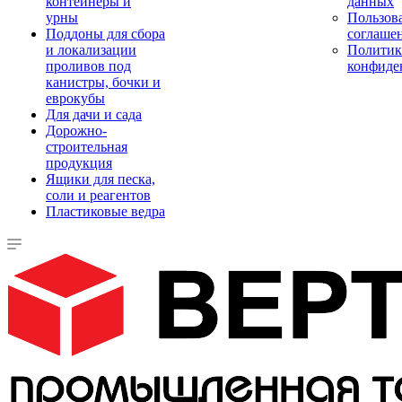
контейнеры и
данных
урны
Пользова
Поддоны для сбора
соглаше
и локализации
Политик
проливов под
конфиде
канистры, бочки и
еврокубы
Для дачи и сада
Дорожно-
строительная
продукция
Ящики для песка,
соли и реагентов
Пластиковые ведра