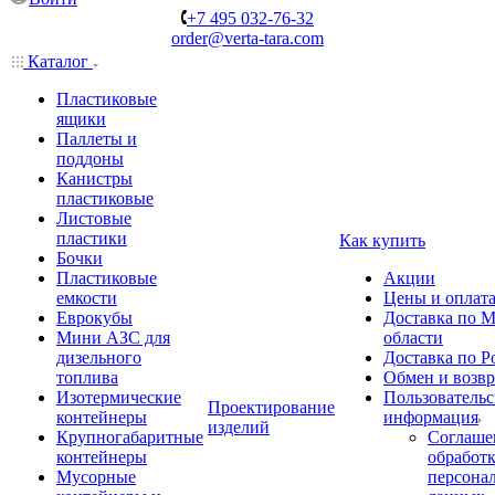
+7 495 032-76-32
order@verta-tara.com
Каталог
Пластиковые
ящики
Паллеты и
поддоны
Канистры
пластиковые
Листовые
пластики
Как купить
Бочки
Пластиковые
Акции
емкости
Цены и оплат
Еврокубы
Доставка по М
Мини АЗС для
области
дизельного
Доставка по Р
топлива
Обмен и возвр
Изотермические
Пользовательс
Проектирование
контейнеры
информация
изделий
Крупногабаритные
Соглаше
контейнеры
обработ
Мусорные
персона