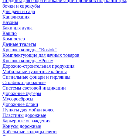
Поддоны для сбора и локализации проливов под канистры,
бочки и еврокубы
Для дачи и сада
Канализация
Вазоны
Баки для душа
Кашпо
Компостер
Дачные туалеты
Крышка колодца "Rostok"
Комплектующие для дачных товаров
Крышка колодца «Роса»
Дорожно-строительная продукция
Мобильные туалетные кабины
Сигнальные фонари и гирлянды
Столбики дорожные
Системы световой индикации
Дорожные буферы
Мусоросбросы
Дорожные блоки
Пункты для мойки колес
Пластины дорожные
Барьерные ограждения
Конусы дорожные
Кабельные колодцы связи