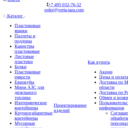
+7 495 032-76-32
order@verta-tara.com
Каталог
Пластиковые
ящики
Паллеты и
поддоны
Канистры
пластиковые
Листовые
пластики
Как купить
Бочки
Пластиковые
Акции
емкости
Цены и оплат
Еврокубы
Доставка по М
Мини АЗС для
области
дизельного
Доставка по Р
топлива
Обмен и возвр
Изотермические
Пользовательс
Проектирование
контейнеры
информация
изделий
Крупногабаритные
Соглаше
контейнеры
обработ
Мусорные
персона