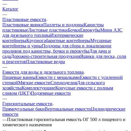
—
Каталог
—
Пластиковые емкости
Пластиковые ящики
Паллеты и поддоны
Канистры
пластиковые
Листовые пластики
Бочки
Еврокубы
Мини АЗС
для дизельного топлива
Изотермические
контейнеры
Крупногабаритные контейнеры
Мусорные
контейнеры и урны
Поддоны для сбора и локализации
проливов под канистры, бочки и еврокубы
Для дачи и
сада
Дорожно-строительная продукция
Ящики для песка, соли
и реагентов
Пластиковые ведра
—
Емкости для воды и дизельного топлива
Пищевые ванны
Емкости с мешалками
Емкости с усиленной
стенкой
Мягкие емкости
Специзделия
Для сельского
хозяйства
Комплектующие
Конусные емкости с полным
сливом (ЦКТ)
Подземные емкости
—
Горизонтальные емкости
Прямоугольные баки
Вертикальные емкости
Цилиндрические
емкости
—
Пластиковая горизонтальная емкость ОГ 500 л пищевого и
химического назначения