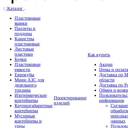
Каталог
Пластиковые
ящики
Паллеты и
поддоны
Канистры
пластиковые
Листовые
пластики
Как купить
Бочки
Пластиковые
Акции
емкости
Цены и оплат
Еврокубы
Доставка по М
Мини АЗС для
области
дизельного
Доставка по Р
топлива
Обмен и возвр
Изотермические
Пользовательс
Проектирование
контейнеры
информация
изделий
Крупногабаритные
Соглаше
контейнеры
обработ
Мусорные
персона
контейнеры и
данных
урны
Пользова