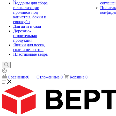
Поддоны для сбора
соглаше
и локализации
Политик
проливов под
конфиде
канистры, бочки и
еврокубы
Для дачи и сада
Дорожно-
строительная
продукция
Ящики для песка,
соли и реагентов
Пластиковые ведра
Сравнение
0
Отложенные
0
Корзина
0