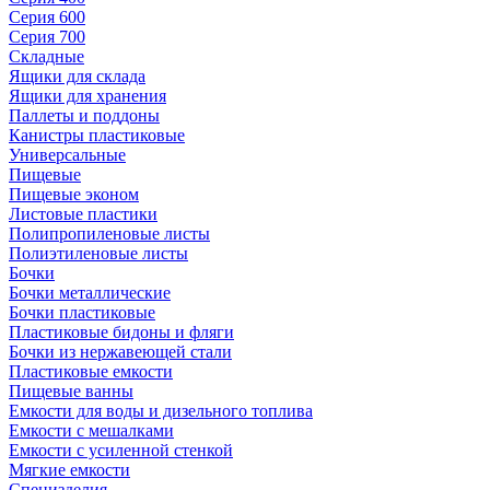
Серия 600
Серия 700
Складные
Ящики для склада
Ящики для хранения
Паллеты и поддоны
Канистры пластиковые
Универсальные
Пищевые
Пищевые эконом
Листовые пластики
Полипропиленовые листы
Полиэтиленовые листы
Бочки
Бочки металлические
Бочки пластиковые
Пластиковые бидоны и фляги
Бочки из нержавеющей стали
Пластиковые емкости
Пищевые ванны
Емкости для воды и дизельного топлива
Емкости с мешалками
Емкости с усиленной стенкой
Мягкие емкости
Специзделия