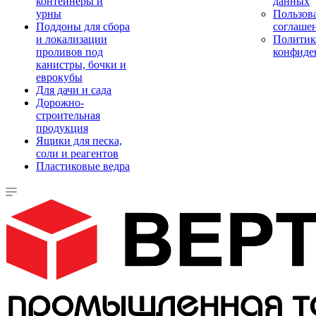
контейнеры и
данных
урны
Пользова
Поддоны для сбора
соглаше
и локализации
Политик
проливов под
конфиде
канистры, бочки и
еврокубы
Для дачи и сада
Дорожно-
строительная
продукция
Ящики для песка,
соли и реагентов
Пластиковые ведра