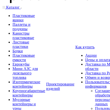
Каталог
Пластиковые
ящики
Паллеты и
поддоны
Канистры
пластиковые
Листовые
пластики
Как купить
Бочки
Пластиковые
Акции
емкости
Цены и оплат
Еврокубы
Доставка по М
Мини АЗС для
области
дизельного
Доставка по Р
топлива
Обмен и возвр
Изотермические
Пользовательс
Проектирование
контейнеры
информация
изделий
Крупногабаритные
Соглаше
контейнеры
обработ
Мусорные
персона
контейнеры и
данных
урны
Пользова