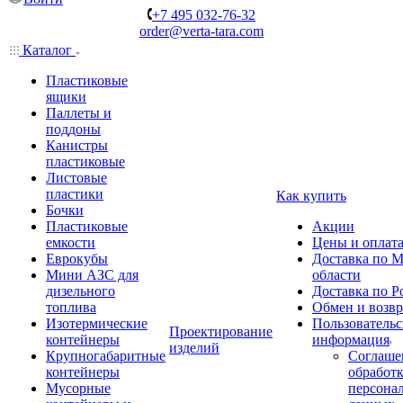
+7 495 032-76-32
order@verta-tara.com
Каталог
Пластиковые
ящики
Паллеты и
поддоны
Канистры
пластиковые
Листовые
пластики
Как купить
Бочки
Пластиковые
Акции
емкости
Цены и оплат
Еврокубы
Доставка по М
Мини АЗС для
области
дизельного
Доставка по Р
топлива
Обмен и возвр
Изотермические
Пользовательс
Проектирование
контейнеры
информация
изделий
Крупногабаритные
Соглаше
контейнеры
обработ
Мусорные
персона