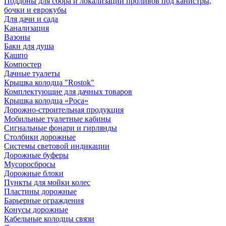
Поддоны для сбора и локализации проливов под канистры,
бочки и еврокубы
Для дачи и сада
Канализация
Вазоны
Баки для душа
Кашпо
Компостер
Дачные туалеты
Крышка колодца "Rostok"
Комплектующие для дачных товаров
Крышка колодца «Роса»
Дорожно-строительная продукция
Мобильные туалетные кабины
Сигнальные фонари и гирлянды
Столбики дорожные
Системы световой индикации
Дорожные буферы
Мусоросбросы
Дорожные блоки
Пункты для мойки колес
Пластины дорожные
Барьерные ограждения
Конусы дорожные
Кабельные колодцы связи