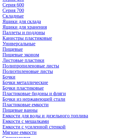
Серия 600
Серия 700
Складные
Ящики для склада
Ящики для хранения
Паллеты и поддоны
Канистры пластиковые
Универсальные
Пищевые
Пищевые эконом
Листовые пластики
Полипропиленовые листы
Полиэтиленовые листы
Бочки
Бочки металлические
Бочки пластиковые
Пластиковые бидоны и фляги
Бочки из нержавеющей стали
Пластиковые емкости
Пищевые ванны
Емкости для воды и дизельного топлива
Емкости с мешалками
Емкости с усиленной стенкой
Мягкие емкости
Специзделия