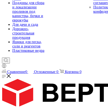
Поддоны для сбора
соглаше
и локализации
Политик
проливов под
конфиде
канистры, бочки и
еврокубы
Для дачи и сада
Дорожно-
строительная
продукция
Ящики для песка,
соли и реагентов
Пластиковые ведра
Сравнение
0
Отложенные
0
Корзина
0