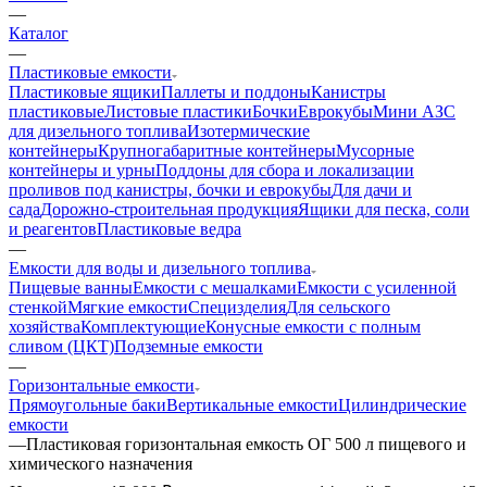
—
Каталог
—
Пластиковые емкости
Пластиковые ящики
Паллеты и поддоны
Канистры
пластиковые
Листовые пластики
Бочки
Еврокубы
Мини АЗС
для дизельного топлива
Изотермические
контейнеры
Крупногабаритные контейнеры
Мусорные
контейнеры и урны
Поддоны для сбора и локализации
проливов под канистры, бочки и еврокубы
Для дачи и
сада
Дорожно-строительная продукция
Ящики для песка, соли
и реагентов
Пластиковые ведра
—
Емкости для воды и дизельного топлива
Пищевые ванны
Емкости с мешалками
Емкости с усиленной
стенкой
Мягкие емкости
Специзделия
Для сельского
хозяйства
Комплектующие
Конусные емкости с полным
сливом (ЦКТ)
Подземные емкости
—
Горизонтальные емкости
Прямоугольные баки
Вертикальные емкости
Цилиндрические
емкости
—
Пластиковая горизонтальная емкость ОГ 500 л пищевого и
химического назначения