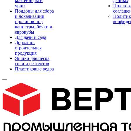
контейнеры и
данных
урны
Пользова
Поддоны для сбора
соглаше
и локализации
Политик
проливов под
конфиде
канистры, бочки и
еврокубы
Для дачи и сада
Дорожно-
строительная
продукция
Ящики для песка,
соли и реагентов
Пластиковые ведра