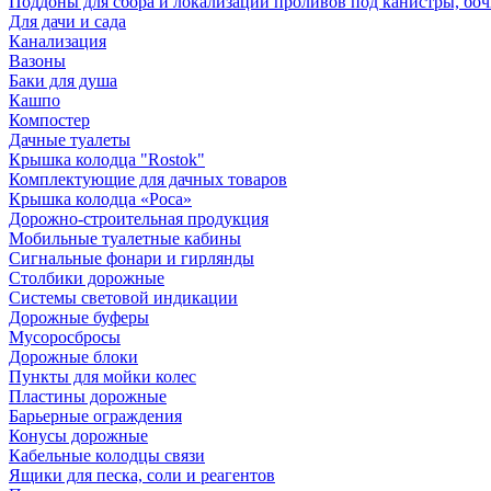
Поддоны для сбора и локализации проливов под канистры, бо
Для дачи и сада
Канализация
Вазоны
Баки для душа
Кашпо
Компостер
Дачные туалеты
Крышка колодца "Rostok"
Комплектующие для дачных товаров
Крышка колодца «Роса»
Дорожно-строительная продукция
Мобильные туалетные кабины
Сигнальные фонари и гирлянды
Столбики дорожные
Системы световой индикации
Дорожные буферы
Мусоросбросы
Дорожные блоки
Пункты для мойки колес
Пластины дорожные
Барьерные ограждения
Конусы дорожные
Кабельные колодцы связи
Ящики для песка, соли и реагентов