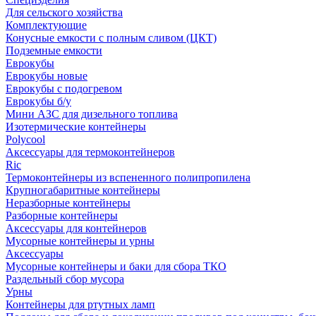
Для сельского хозяйства
Комплектующие
Конусные емкости с полным сливом (ЦКТ)
Подземные емкости
Еврокубы
Еврокубы новые
Еврокубы с подогревом
Еврокубы б/у
Мини АЗС для дизельного топлива
Изотермические контейнеры
Polycool
Аксессуары для термоконтейнеров
Ric
Термоконтейнеры из вспененного полипропилена
Крупногабаритные контейнеры
Неразборные контейнеры
Разборные контейнеры
Аксессуары для контейнеров
Мусорные контейнеры и урны
Аксессуары
Мусорные контейнеры и баки для сбора ТКО
Раздельный сбор мусора
Урны
Контейнеры для ртутных ламп