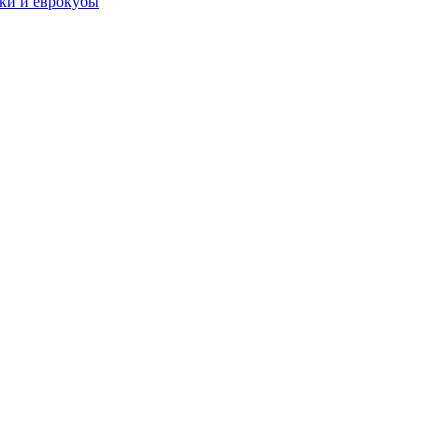
чки и еврокубы