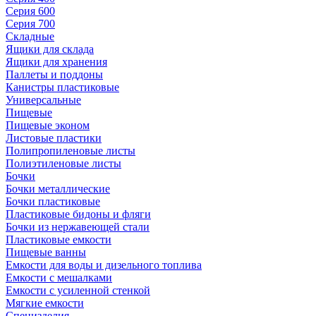
Серия 600
Серия 700
Складные
Ящики для склада
Ящики для хранения
Паллеты и поддоны
Канистры пластиковые
Универсальные
Пищевые
Пищевые эконом
Листовые пластики
Полипропиленовые листы
Полиэтиленовые листы
Бочки
Бочки металлические
Бочки пластиковые
Пластиковые бидоны и фляги
Бочки из нержавеющей стали
Пластиковые емкости
Пищевые ванны
Емкости для воды и дизельного топлива
Емкости с мешалками
Емкости с усиленной стенкой
Мягкие емкости
Специзделия