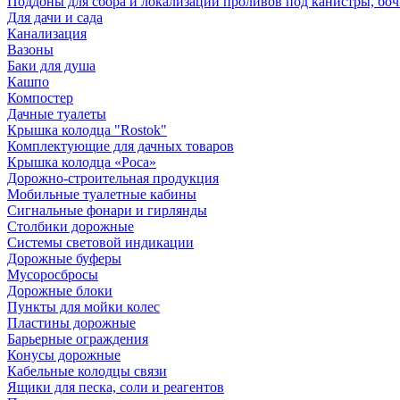
Поддоны для сбора и локализации проливов под канистры, бо
Для дачи и сада
Канализация
Вазоны
Баки для душа
Кашпо
Компостер
Дачные туалеты
Крышка колодца "Rostok"
Комплектующие для дачных товаров
Крышка колодца «Роса»
Дорожно-строительная продукция
Мобильные туалетные кабины
Сигнальные фонари и гирлянды
Столбики дорожные
Системы световой индикации
Дорожные буферы
Мусоросбросы
Дорожные блоки
Пункты для мойки колес
Пластины дорожные
Барьерные ограждения
Конусы дорожные
Кабельные колодцы связи
Ящики для песка, соли и реагентов