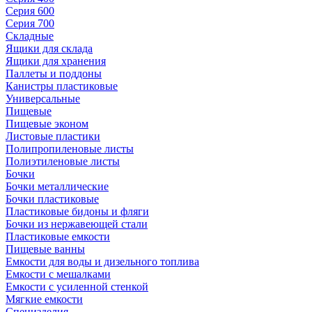
Серия 600
Серия 700
Складные
Ящики для склада
Ящики для хранения
Паллеты и поддоны
Канистры пластиковые
Универсальные
Пищевые
Пищевые эконом
Листовые пластики
Полипропиленовые листы
Полиэтиленовые листы
Бочки
Бочки металлические
Бочки пластиковые
Пластиковые бидоны и фляги
Бочки из нержавеющей стали
Пластиковые емкости
Пищевые ванны
Емкости для воды и дизельного топлива
Емкости с мешалками
Емкости с усиленной стенкой
Мягкие емкости
Специзделия