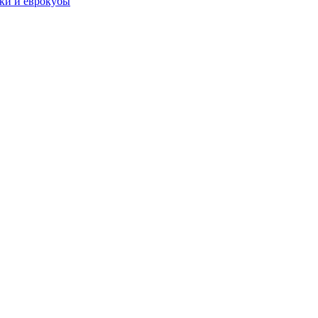
чки и еврокубы