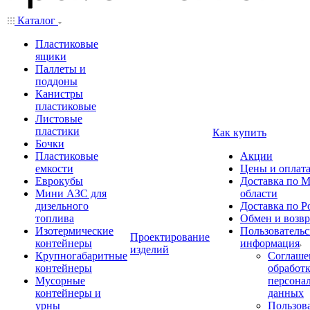
Каталог
Пластиковые
ящики
Паллеты и
поддоны
Канистры
пластиковые
Листовые
пластики
Как купить
Бочки
Пластиковые
Акции
емкости
Цены и оплат
Еврокубы
Доставка по М
Мини АЗС для
области
дизельного
Доставка по Р
топлива
Обмен и возвр
Изотермические
Пользовательс
Проектирование
контейнеры
информация
изделий
Крупногабаритные
Соглаше
контейнеры
обработ
Мусорные
персона
контейнеры и
данных
урны
Пользова