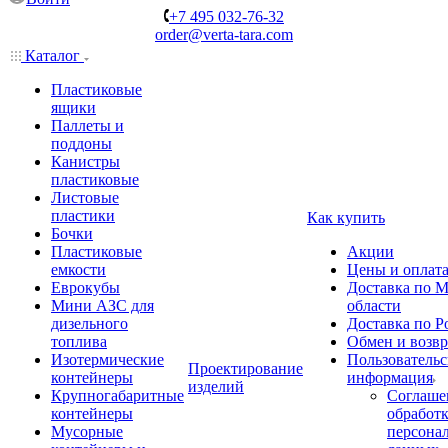
+7 495 032-76-32
order@verta-tara.com
Каталог
Пластиковые
ящики
Паллеты и
поддоны
Канистры
пластиковые
Листовые
пластики
Как купить
Бочки
Пластиковые
Акции
емкости
Цены и оплат
Еврокубы
Доставка по М
Мини АЗС для
области
дизельного
Доставка по Р
топлива
Обмен и возвр
Изотермические
Пользовательс
Проектирование
контейнеры
информация
изделий
Крупногабаритные
Соглаше
контейнеры
обработ
Мусорные
персона