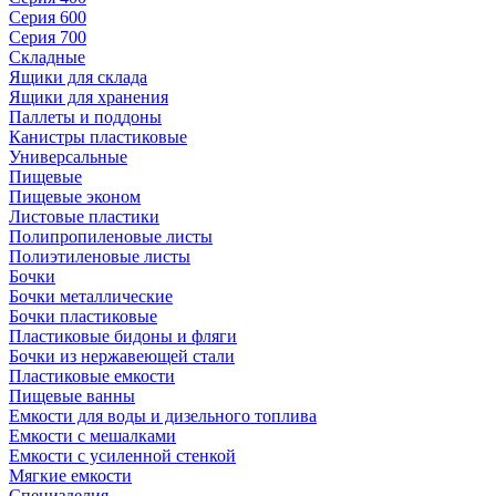
Серия 600
Серия 700
Складные
Ящики для склада
Ящики для хранения
Паллеты и поддоны
Канистры пластиковые
Универсальные
Пищевые
Пищевые эконом
Листовые пластики
Полипропиленовые листы
Полиэтиленовые листы
Бочки
Бочки металлические
Бочки пластиковые
Пластиковые бидоны и фляги
Бочки из нержавеющей стали
Пластиковые емкости
Пищевые ванны
Емкости для воды и дизельного топлива
Емкости с мешалками
Емкости с усиленной стенкой
Мягкие емкости
Специзделия