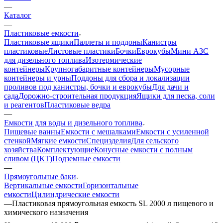
—
Каталог
—
Пластиковые емкости
Пластиковые ящики
Паллеты и поддоны
Канистры
пластиковые
Листовые пластики
Бочки
Еврокубы
Мини АЗС
для дизельного топлива
Изотермические
контейнеры
Крупногабаритные контейнеры
Мусорные
контейнеры и урны
Поддоны для сбора и локализации
проливов под канистры, бочки и еврокубы
Для дачи и
сада
Дорожно-строительная продукция
Ящики для песка, соли
и реагентов
Пластиковые ведра
—
Емкости для воды и дизельного топлива
Пищевые ванны
Емкости с мешалками
Емкости с усиленной
стенкой
Мягкие емкости
Специзделия
Для сельского
хозяйства
Комплектующие
Конусные емкости с полным
сливом (ЦКТ)
Подземные емкости
—
Прямоугольные баки
Вертикальные емкости
Горизонтальные
емкости
Цилиндрические емкости
—
Пластиковая прямоугольная емкость SL 2000 л пищевого и
химического назначения