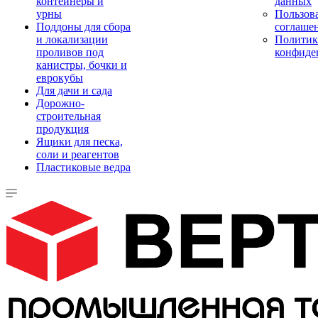
контейнеры и
данных
урны
Пользова
Поддоны для сбора
соглаше
и локализации
Политик
проливов под
конфиде
канистры, бочки и
еврокубы
Для дачи и сада
Дорожно-
строительная
продукция
Ящики для песка,
соли и реагентов
Пластиковые ведра