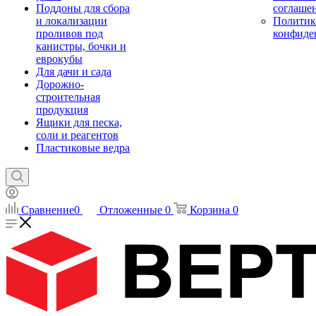
Поддоны для сбора
соглаше
и локализации
Политик
проливов под
конфиде
канистры, бочки и
еврокубы
Для дачи и сада
Дорожно-
строительная
продукция
Ящики для песка,
соли и реагентов
Пластиковые ведра
Сравнение
0
Отложенные
0
Корзина
0