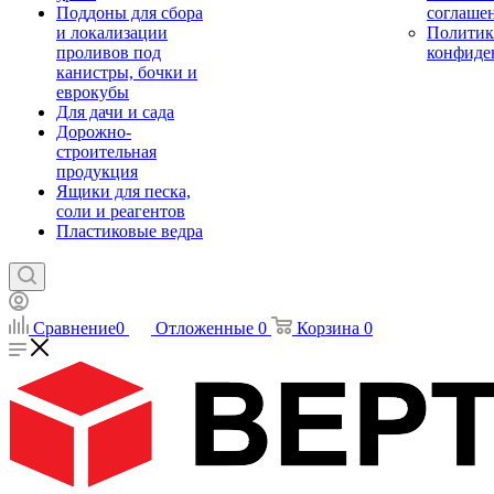
Поддоны для сбора
соглаше
и локализации
Политик
проливов под
конфиде
канистры, бочки и
еврокубы
Для дачи и сада
Дорожно-
строительная
продукция
Ящики для песка,
соли и реагентов
Пластиковые ведра
Сравнение
0
Отложенные
0
Корзина
0