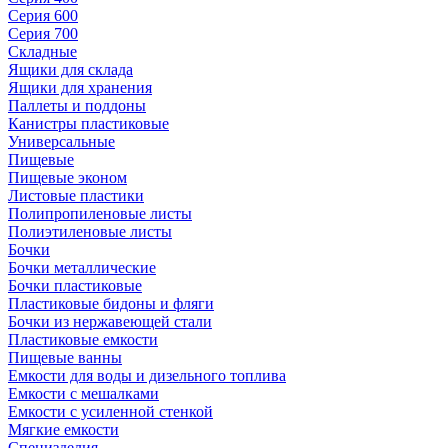
Серия 600
Серия 700
Складные
Ящики для склада
Ящики для хранения
Паллеты и поддоны
Канистры пластиковые
Универсальные
Пищевые
Пищевые эконом
Листовые пластики
Полипропиленовые листы
Полиэтиленовые листы
Бочки
Бочки металлические
Бочки пластиковые
Пластиковые бидоны и фляги
Бочки из нержавеющей стали
Пластиковые емкости
Пищевые ванны
Емкости для воды и дизельного топлива
Емкости с мешалками
Емкости с усиленной стенкой
Мягкие емкости
Специзделия