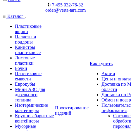
+7 495 032-76-32
order@verta-tara.com
Каталог
Пластиковые
ящики
Паллеты и
поддоны
Канистры
пластиковые
Листовые
пластики
Как купить
Бочки
Пластиковые
Акции
емкости
Цены и оплат
Еврокубы
Доставка по М
Мини АЗС для
области
дизельного
Доставка по Р
топлива
Обмен и возвр
Изотермические
Пользовательс
Проектирование
контейнеры
информация
изделий
Крупногабаритные
Соглаше
контейнеры
обработ
Мусорные
персона