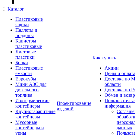
Каталог
Пластиковые
ящики
Паллеты и
поддоны
Канистры
пластиковые
Листовые
пластики
Как купить
Бочки
Пластиковые
Акции
емкости
Цены и оплат
Еврокубы
Доставка по М
Мини АЗС для
области
дизельного
Доставка по Р
топлива
Обмен и возвр
Изотермические
Пользовательс
Проектирование
контейнеры
информация
изделий
Крупногабаритные
Соглаше
контейнеры
обработ
Мусорные
персона
контейнеры и
данных
урны
Пользова