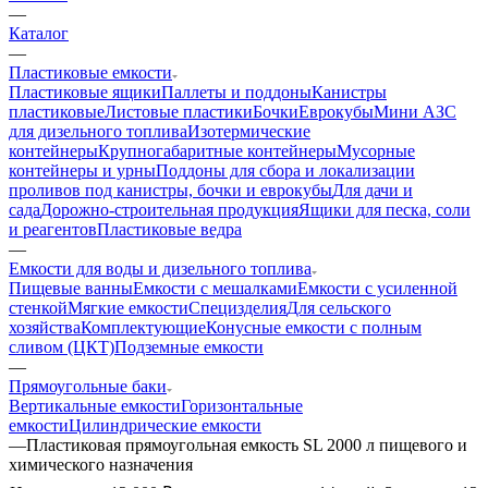
—
Каталог
—
Пластиковые емкости
Пластиковые ящики
Паллеты и поддоны
Канистры
пластиковые
Листовые пластики
Бочки
Еврокубы
Мини АЗС
для дизельного топлива
Изотермические
контейнеры
Крупногабаритные контейнеры
Мусорные
контейнеры и урны
Поддоны для сбора и локализации
проливов под канистры, бочки и еврокубы
Для дачи и
сада
Дорожно-строительная продукция
Ящики для песка, соли
и реагентов
Пластиковые ведра
—
Емкости для воды и дизельного топлива
Пищевые ванны
Емкости с мешалками
Емкости с усиленной
стенкой
Мягкие емкости
Специзделия
Для сельского
хозяйства
Комплектующие
Конусные емкости с полным
сливом (ЦКТ)
Подземные емкости
—
Прямоугольные баки
Вертикальные емкости
Горизонтальные
емкости
Цилиндрические емкости
—
Пластиковая прямоугольная емкость SL 2000 л пищевого и
химического назначения