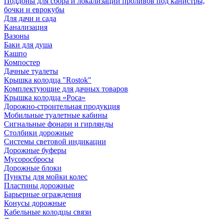
Поддоны для сбора и локализации проливов под канистры,
бочки и еврокубы
Для дачи и сада
Канализация
Вазоны
Баки для душа
Кашпо
Компостер
Дачные туалеты
Крышка колодца "Rostok"
Комплектующие для дачных товаров
Крышка колодца «Роса»
Дорожно-строительная продукция
Мобильные туалетные кабины
Сигнальные фонари и гирлянды
Столбики дорожные
Системы световой индикации
Дорожные буферы
Мусоросбросы
Дорожные блоки
Пункты для мойки колес
Пластины дорожные
Барьерные ограждения
Конусы дорожные
Кабельные колодцы связи