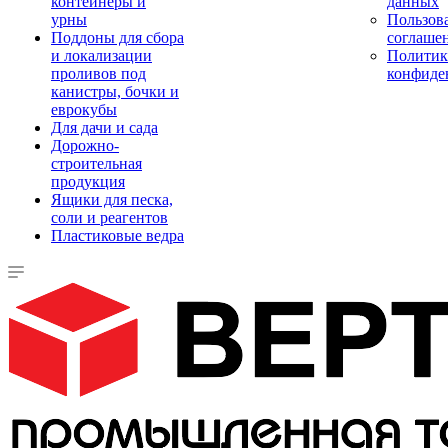
контейнеры и
данных
урны
Пользова
Поддоны для сбора
соглаше
и локализации
Политик
проливов под
конфиде
канистры, бочки и
еврокубы
Для дачи и сада
Дорожно-
строительная
продукция
Ящики для песка,
соли и реагентов
Пластиковые ведра