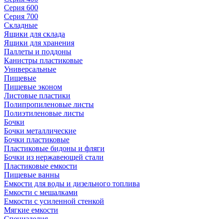
Серия 600
Серия 700
Складные
Ящики для склада
Ящики для хранения
Паллеты и поддоны
Канистры пластиковые
Универсальные
Пищевые
Пищевые эконом
Листовые пластики
Полипропиленовые листы
Полиэтиленовые листы
Бочки
Бочки металлические
Бочки пластиковые
Пластиковые бидоны и фляги
Бочки из нержавеющей стали
Пластиковые емкости
Пищевые ванны
Емкости для воды и дизельного топлива
Емкости с мешалками
Емкости с усиленной стенкой
Мягкие емкости
Специзделия