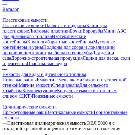
—
Каталог
—
Пластиковые емкости
Пластиковые ящики
Паллеты и поддоны
Канистры
пластиковые
Листовые пластики
Бочки
Еврокубы
Мини АЗС
для дизельного топлива
Изотермические
контейнеры
Крупногабаритные контейнеры
Мусорные
контейнеры и урны
Поддоны для сбора и локализации
проливов под канистры, бочки и еврокубы
Для дачи и
сада
Дорожно-строительная продукция
Ящики для песка, соли
и реагентов
Пластиковые ведра
—
Емкости для воды и дизельного топлива
Пищевые ванны
Емкости с мешалками
Емкости с усиленной
стенкой
Мягкие емкости
Специзделия
Для сельского
хозяйства
Комплектующие
Конусные емкости с полным
сливом (ЦКТ)
Подземные емкости
—
Цилиндрические емкости
Прямоугольные баки
Вертикальные емкости
Горизонтальные
емкости
—
Пластиковая цилиндрическая емкость ЭВЛ 5000 л с
откидной крышкой пищевого и химического назначения