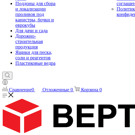
Поддоны для сбора
соглаше
и локализации
Политик
проливов под
конфиде
канистры, бочки и
еврокубы
Для дачи и сада
Дорожно-
строительная
продукция
Ящики для песка,
соли и реагентов
Пластиковые ведра
Сравнение
0
Отложенные
0
Корзина
0