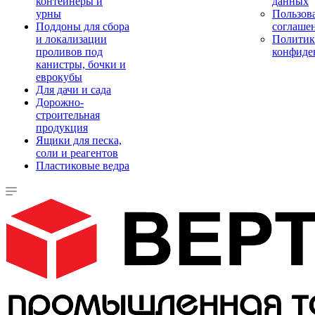
контейнеры и
данных
урны
Пользова
Поддоны для сбора
соглаше
и локализации
Политик
проливов под
конфиде
канистры, бочки и
еврокубы
Для дачи и сада
Дорожно-
строительная
продукция
Ящики для песка,
соли и реагентов
Пластиковые ведра