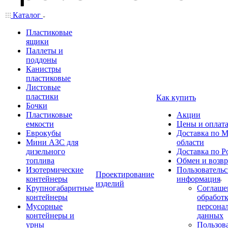
Каталог
Пластиковые
ящики
Паллеты и
поддоны
Канистры
пластиковые
Листовые
пластики
Как купить
Бочки
Пластиковые
Акции
емкости
Цены и оплат
Еврокубы
Доставка по М
Мини АЗС для
области
дизельного
Доставка по Р
топлива
Обмен и возвр
Изотермические
Пользовательс
Проектирование
контейнеры
информация
изделий
Крупногабаритные
Соглаше
контейнеры
обработ
Мусорные
персона
контейнеры и
данных
урны
Пользова