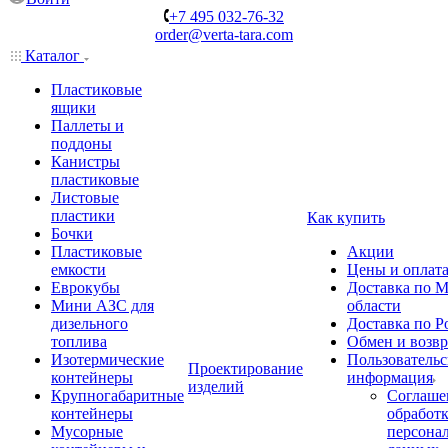
+7 495 032-76-32
order@verta-tara.com
Каталог
Пластиковые
ящики
Паллеты и
поддоны
Канистры
пластиковые
Листовые
пластики
Как купить
Бочки
Пластиковые
Акции
емкости
Цены и оплат
Еврокубы
Доставка по М
Мини АЗС для
области
дизельного
Доставка по Р
топлива
Обмен и возвр
Изотермические
Пользовательс
Проектирование
контейнеры
информация
изделий
Крупногабаритные
Соглаше
контейнеры
обработ
Мусорные
персона