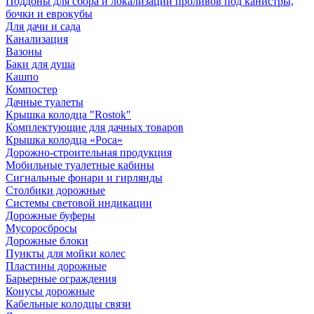
Поддоны для сбора и локализации проливов под канистры,
бочки и еврокубы
Для дачи и сада
Канализация
Вазоны
Баки для душа
Кашпо
Компостер
Дачные туалеты
Крышка колодца "Rostok"
Комплектующие для дачных товаров
Крышка колодца «Роса»
Дорожно-строительная продукция
Мобильные туалетные кабины
Сигнальные фонари и гирлянды
Столбики дорожные
Системы световой индикации
Дорожные буферы
Мусоросбросы
Дорожные блоки
Пункты для мойки колес
Пластины дорожные
Барьерные ограждения
Конусы дорожные
Кабельные колодцы связи