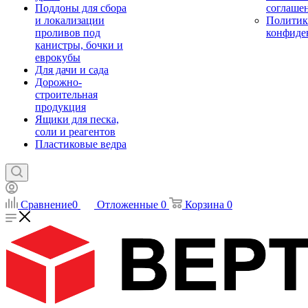
Поддоны для сбора
соглаше
и локализации
Политик
проливов под
конфиде
канистры, бочки и
еврокубы
Для дачи и сада
Дорожно-
строительная
продукция
Ящики для песка,
соли и реагентов
Пластиковые ведра
Сравнение
0
Отложенные
0
Корзина
0