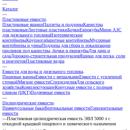
—
Каталог
—
Пластиковые емкости
Пластиковые ящики
Паллеты и поддоны
Канистры
пластиковые
Листовые пластики
Бочки
Еврокубы
Мини АЗС
для дизельного топлива
Изотермические
контейнеры
Крупногабаритные контейнеры
Мусорные
контейнеры и урны
Поддоны для сбора и локализации
проливов под канистры, бочки и еврокубы
Для дачи и
сада
Дорожно-строительная продукция
Ящики для песка, соли
и реагентов
Пластиковые ведра
—
Емкости для воды и дизельного топлива
Пищевые ванны
Емкости с мешалками
Емкости с усиленной
стенкой
Мягкие емкости
Специзделия
Для сельского
хозяйства
Комплектующие
Конусные емкости с полным
сливом (ЦКТ)
Подземные емкости
—
Цилиндрические емкости
Прямоугольные баки
Вертикальные емкости
Горизонтальные
емкости
—
Пластиковая цилиндрическая емкость ЭВЛ 5000 л с
откидной крышкой пищевого и химического назначения