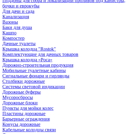
Поддоны для сбора и локализации проливов под канистры,
бочки и еврокубы
Для дачи и сада
Канализация
Вазоны
Баки для душа
Кашпо
Компостер
Дачные туалеты
Крышка колодца "Rostok"
Комплектующие для дачных товаров
Крышка колодца «Роса»
Дорожно-строительная продукция
Мобильные туалетные кабины
Сигнальные фонари и гирлянды
Столбики дорожные
Системы световой индикации
Дорожные буферы
Мусоросбросы
Дорожные блоки
Пункты для мойки колес
Пластины дорожные
Барьерные ограждения
Конусы дорожные
Кабельные колодцы связи