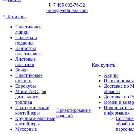
+7 495 032-76-32
order@verta-tara.com
Каталог
Пластиковые
ящики
Паллеты и
поддоны
Канистры
пластиковые
Листовые
пластики
Как купить
Бочки
Пластиковые
Акции
емкости
Цены и оплат
Еврокубы
Доставка по М
Мини АЗС для
области
дизельного
Доставка по Р
топлива
Обмен и возвр
Изотермические
Пользовательс
Проектирование
контейнеры
информация
изделий
Крупногабаритные
Соглаше
контейнеры
обработ
Мусорные
персона