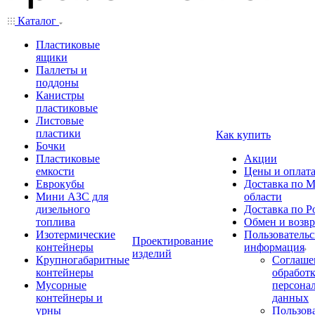
Каталог
Пластиковые
ящики
Паллеты и
поддоны
Канистры
пластиковые
Листовые
пластики
Как купить
Бочки
Пластиковые
Акции
емкости
Цены и оплат
Еврокубы
Доставка по М
Мини АЗС для
области
дизельного
Доставка по Р
топлива
Обмен и возвр
Изотермические
Пользовательс
Проектирование
контейнеры
информация
изделий
Крупногабаритные
Соглаше
контейнеры
обработ
Мусорные
персона
контейнеры и
данных
урны
Пользова