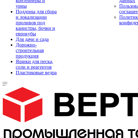
контейнеры и
данных
урны
Пользова
Поддоны для сбора
соглаше
и локализации
Политик
проливов под
конфиде
канистры, бочки и
еврокубы
Для дачи и сада
Дорожно-
строительная
продукция
Ящики для песка,
соли и реагентов
Пластиковые ведра