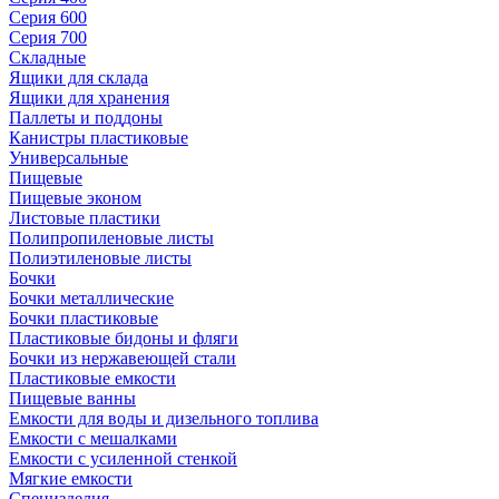
Серия 600
Серия 700
Складные
Ящики для склада
Ящики для хранения
Паллеты и поддоны
Канистры пластиковые
Универсальные
Пищевые
Пищевые эконом
Листовые пластики
Полипропиленовые листы
Полиэтиленовые листы
Бочки
Бочки металлические
Бочки пластиковые
Пластиковые бидоны и фляги
Бочки из нержавеющей стали
Пластиковые емкости
Пищевые ванны
Емкости для воды и дизельного топлива
Емкости с мешалками
Емкости с усиленной стенкой
Мягкие емкости
Специзделия