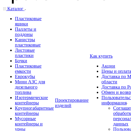
Каталог
Пластиковые
ящики
Паллеты и
поддоны
Канистры
пластиковые
Листовые
пластики
Как купить
Бочки
Пластиковые
Акции
емкости
Цены и оплат
Еврокубы
Доставка по М
Мини АЗС для
области
дизельного
Доставка по Р
топлива
Обмен и возвр
Изотермические
Пользовательс
Проектирование
контейнеры
информация
изделий
Крупногабаритные
Соглаше
контейнеры
обработ
Мусорные
персона
контейнеры и
данных
урны
Пользова