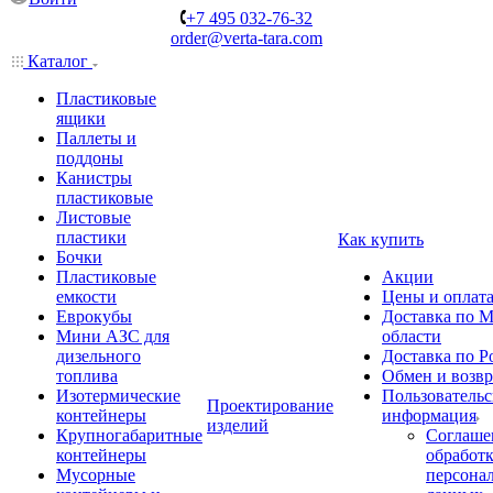
+7 495 032-76-32
order@verta-tara.com
Каталог
Пластиковые
ящики
Паллеты и
поддоны
Канистры
пластиковые
Листовые
пластики
Как купить
Бочки
Пластиковые
Акции
емкости
Цены и оплат
Еврокубы
Доставка по М
Мини АЗС для
области
дизельного
Доставка по Р
топлива
Обмен и возвр
Изотермические
Пользовательс
Проектирование
контейнеры
информация
изделий
Крупногабаритные
Соглаше
контейнеры
обработ
Мусорные
персона