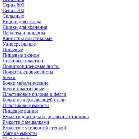
Серия 600
Серия 700
Складные
Ящики для склада
Ящики для хранения
Паллеты и поддоны
Канистры пластиковые
Универсальные
Пищевые
Пищевые эконом
Листовые пластики
Полипропиленовые листы
Полиэтиленовые листы
Бочки
Бочки металлические
Бочки пластиковые
Пластиковые бидоны и фляги
Бочки из нержавеющей стали
Пластиковые емкости
Пищевые ванны
Емкости для воды и дизельного топлива
Емкости с мешалками
Емкости с усиленной стенкой
Мягкие емкости
Специзделия