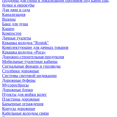
Поддоны для сбора и локализации проливов под канистры,
бочки и еврокубы
Для дачи и сада
Канализация
Вазоны
Баки для душа
Кашпо
Компостер
Дачные туалеты
Крышка колодца "Rostok"
Комплектующие для дачных товаров
Крышка колодца «Роса»
Дорожно-строительная продукция
Мобильные туалетные кабины
Сигнальные фонари и гирлянды
Столбики дорожные
Системы световой индикации
Дорожные буферы
Мусоросбросы
Дорожные блоки
Пункты для мойки колес
Пластины дорожные
Барьерные ограждения
Конусы дорожные
Кабельные колодцы связи