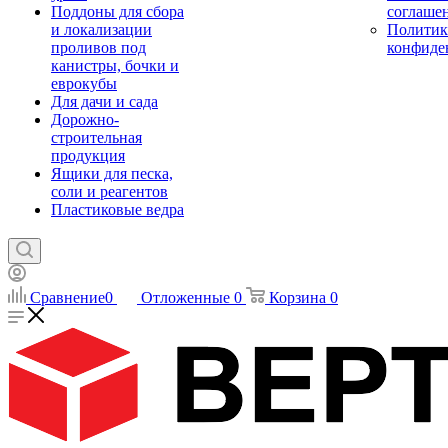
Поддоны для сбора
соглаше
и локализации
Политик
проливов под
конфиде
канистры, бочки и
еврокубы
Для дачи и сада
Дорожно-
строительная
продукция
Ящики для песка,
соли и реагентов
Пластиковые ведра
Сравнение
0
Отложенные
0
Корзина
0