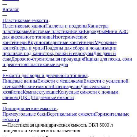
—
Каталог
—
Пластиковые емкости
Пластиковые ящики
Паллеты и поддоны
Канистры
пластиковые
Листовые пластики
Бочки
Еврокубы
Мини АЗС
для дизельного топлива
Изотермические
контейнеры
Крупногабаритные контейнеры
Мусорные
контейнеры и урны
Поддоны для сбора и локализации
проливов под канистры, бочки и еврокубы
Для дачи и
сада
Дорожно-строительная продукция
Ящики для песка, соли
и реагентов
Пластиковые ведра
—
Емкости для воды и дизельного топлива
Пищевые ванны
Емкости с мешалками
Емкости с усиленной
стенкой
Мягкие емкости
Специзделия
Для сельского
хозяйства
Комплектующие
Конусные емкости с полным
сливом (ЦКТ)
Подземные емкости
—
Цилиндрические емкости
Прямоугольные баки
Вертикальные емкости
Горизонтальные
емкости
—
Пластиковая цилиндрическая емкость ЭВЛ 5000 л
пищевого и химического назначения