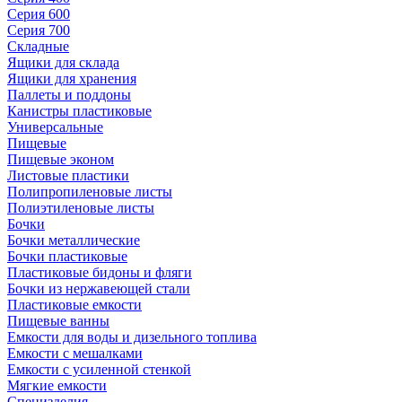
Серия 600
Серия 700
Складные
Ящики для склада
Ящики для хранения
Паллеты и поддоны
Канистры пластиковые
Универсальные
Пищевые
Пищевые эконом
Листовые пластики
Полипропиленовые листы
Полиэтиленовые листы
Бочки
Бочки металлические
Бочки пластиковые
Пластиковые бидоны и фляги
Бочки из нержавеющей стали
Пластиковые емкости
Пищевые ванны
Емкости для воды и дизельного топлива
Емкости с мешалками
Емкости с усиленной стенкой
Мягкие емкости
Специзделия