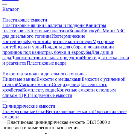
—
Каталог
—
Пластиковые емкости
Пластиковые ящики
Паллеты и поддоны
Канистры
пластиковые
Листовые пластики
Бочки
Еврокубы
Мини АЗС
для дизельного топлива
Изотермические
контейнеры
Крупногабаритные контейнеры
Мусорные
контейнеры и урны
Поддоны для сбора и локализации
проливов под канистры, бочки и еврокубы
Для дачи и
сада
Дорожно-строительная продукция
Ящики для песка, соли
и реагентов
Пластиковые ведра
—
Емкости для воды и дизельного топлива
Пищевые ванны
Емкости с мешалками
Емкости с усиленной
стенкой
Мягкие емкости
Специзделия
Для сельского
хозяйства
Комплектующие
Конусные емкости с полным
сливом (ЦКТ)
Подземные емкости
—
Цилиндрические емкости
Прямоугольные баки
Вертикальные емкости
Горизонтальные
емкости
—
Пластиковая цилиндрическая емкость ЭВЛ 5000 л
пищевого и химического назначения