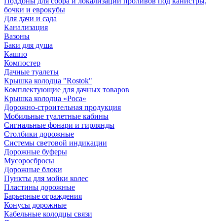
Поддоны для сбора и локализации проливов под канистры,
бочки и еврокубы
Для дачи и сада
Канализация
Вазоны
Баки для душа
Кашпо
Компостер
Дачные туалеты
Крышка колодца "Rostok"
Комплектующие для дачных товаров
Крышка колодца «Роса»
Дорожно-строительная продукция
Мобильные туалетные кабины
Сигнальные фонари и гирлянды
Столбики дорожные
Системы световой индикации
Дорожные буферы
Мусоросбросы
Дорожные блоки
Пункты для мойки колес
Пластины дорожные
Барьерные ограждения
Конусы дорожные
Кабельные колодцы связи