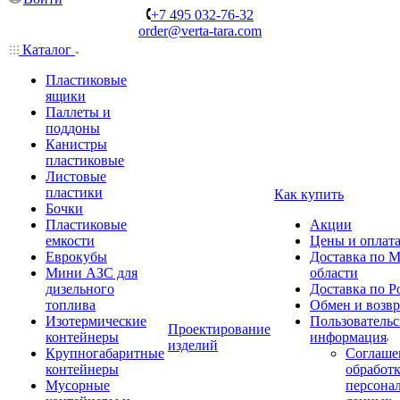
+7 495 032-76-32
order@verta-tara.com
Каталог
Пластиковые
ящики
Паллеты и
поддоны
Канистры
пластиковые
Листовые
пластики
Как купить
Бочки
Пластиковые
Акции
емкости
Цены и оплат
Еврокубы
Доставка по М
Мини АЗС для
области
дизельного
Доставка по Р
топлива
Обмен и возвр
Изотермические
Пользовательс
Проектирование
контейнеры
информация
изделий
Крупногабаритные
Соглаше
контейнеры
обработ
Мусорные
персона