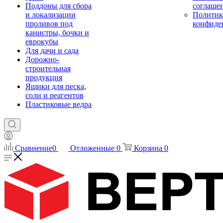
Поддоны для сбора
соглаше
и локализации
Политик
проливов под
конфиде
канистры, бочки и
еврокубы
Для дачи и сада
Дорожно-
строительная
продукция
Ящики для песка,
соли и реагентов
Пластиковые ведра
Сравнение
0
Отложенные
0
Корзина
0