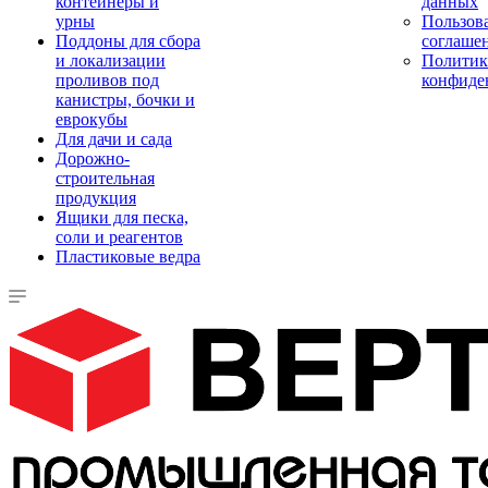
контейнеры и
данных
урны
Пользова
Поддоны для сбора
соглаше
и локализации
Политик
проливов под
конфиде
канистры, бочки и
еврокубы
Для дачи и сада
Дорожно-
строительная
продукция
Ящики для песка,
соли и реагентов
Пластиковые ведра