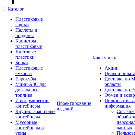
Каталог
Пластиковые
ящики
Паллеты и
поддоны
Канистры
пластиковые
Листовые
пластики
Как купить
Бочки
Пластиковые
Акции
емкости
Цены и оплат
Еврокубы
Доставка по М
Мини АЗС для
области
дизельного
Доставка по Р
топлива
Обмен и возвр
Изотермические
Пользовательс
Проектирование
контейнеры
информация
изделий
Крупногабаритные
Соглаше
контейнеры
обработ
Мусорные
персона
контейнеры и
данных
урны
Пользова