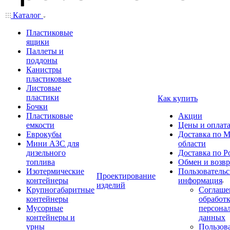
Каталог
Пластиковые
ящики
Паллеты и
поддоны
Канистры
пластиковые
Листовые
пластики
Как купить
Бочки
Пластиковые
Акции
емкости
Цены и оплат
Еврокубы
Доставка по М
Мини АЗС для
области
дизельного
Доставка по Р
топлива
Обмен и возвр
Изотермические
Пользовательс
Проектирование
контейнеры
информация
изделий
Крупногабаритные
Соглаше
контейнеры
обработ
Мусорные
персона
контейнеры и
данных
урны
Пользова