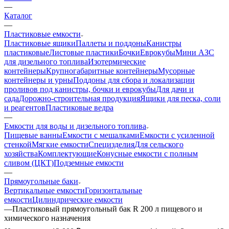
—
Каталог
—
Пластиковые емкости
Пластиковые ящики
Паллеты и поддоны
Канистры
пластиковые
Листовые пластики
Бочки
Еврокубы
Мини АЗС
для дизельного топлива
Изотермические
контейнеры
Крупногабаритные контейнеры
Мусорные
контейнеры и урны
Поддоны для сбора и локализации
проливов под канистры, бочки и еврокубы
Для дачи и
сада
Дорожно-строительная продукция
Ящики для песка, соли
и реагентов
Пластиковые ведра
—
Емкости для воды и дизельного топлива
Пищевые ванны
Емкости с мешалками
Емкости с усиленной
стенкой
Мягкие емкости
Специзделия
Для сельского
хозяйства
Комплектующие
Конусные емкости с полным
сливом (ЦКТ)
Подземные емкости
—
Прямоугольные баки
Вертикальные емкости
Горизонтальные
емкости
Цилиндрические емкости
—
Пластиковый прямоугольный бак R 200 л пищевого и
химического назначения