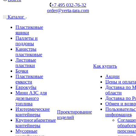
+7 495 032-76-32
order@verta-tara.com
Каталог
Пластиковые
ящики
Паллеты и
поддоны
Канистры
пластиковые
Листовые
пластики
Как купить
Бочки
Пластиковые
Акции
емкости
Цены и оплат
Еврокубы
Доставка по М
Мини АЗС для
области
дизельного
Доставка по Р
топлива
Обмен и возвр
Изотермические
Пользовательс
Проектирование
контейнеры
информация
изделий
Крупногабаритные
Соглаше
контейнеры
обработ
Мусорные
персона