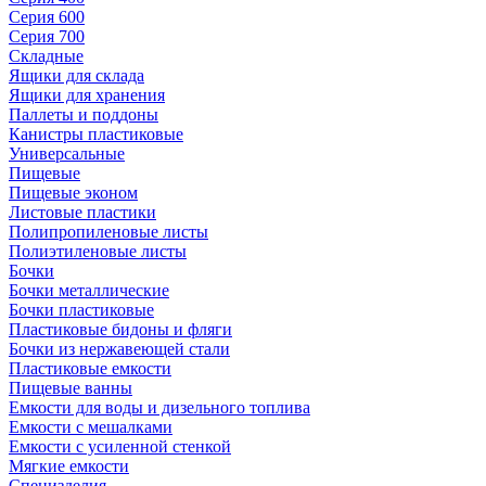
Серия 600
Серия 700
Складные
Ящики для склада
Ящики для хранения
Паллеты и поддоны
Канистры пластиковые
Универсальные
Пищевые
Пищевые эконом
Листовые пластики
Полипропиленовые листы
Полиэтиленовые листы
Бочки
Бочки металлические
Бочки пластиковые
Пластиковые бидоны и фляги
Бочки из нержавеющей стали
Пластиковые емкости
Пищевые ванны
Емкости для воды и дизельного топлива
Емкости с мешалками
Емкости с усиленной стенкой
Мягкие емкости
Специзделия