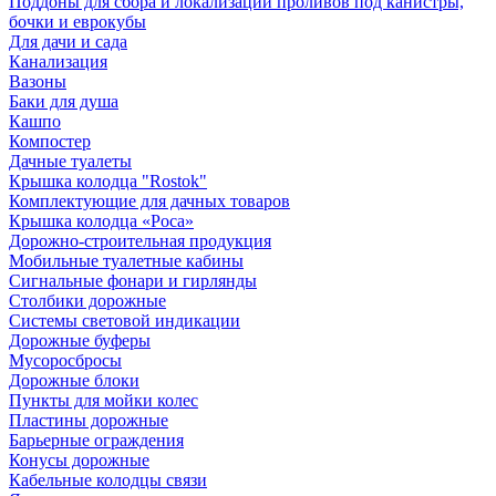
Поддоны для сбора и локализации проливов под канистры,
бочки и еврокубы
Для дачи и сада
Канализация
Вазоны
Баки для душа
Кашпо
Компостер
Дачные туалеты
Крышка колодца "Rostok"
Комплектующие для дачных товаров
Крышка колодца «Роса»
Дорожно-строительная продукция
Мобильные туалетные кабины
Сигнальные фонари и гирлянды
Столбики дорожные
Системы световой индикации
Дорожные буферы
Мусоросбросы
Дорожные блоки
Пункты для мойки колес
Пластины дорожные
Барьерные ограждения
Конусы дорожные
Кабельные колодцы связи