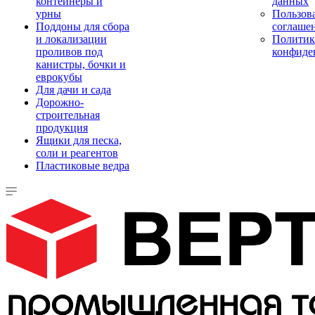
контейнеры и
данных
урны
Пользова
Поддоны для сбора
соглаше
и локализации
Политик
проливов под
конфиде
канистры, бочки и
еврокубы
Для дачи и сада
Дорожно-
строительная
продукция
Ящики для песка,
соли и реагентов
Пластиковые ведра