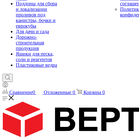
Поддоны для сбора
соглаше
и локализации
Политик
проливов под
конфиде
канистры, бочки и
еврокубы
Для дачи и сада
Дорожно-
строительная
продукция
Ящики для песка,
соли и реагентов
Пластиковые ведра
Сравнение
0
Отложенные
0
Корзина
0