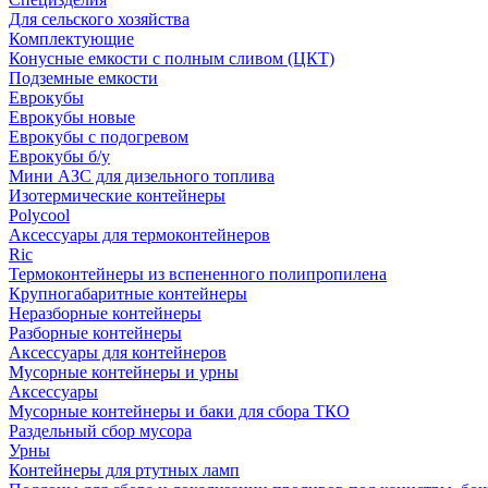
Для сельского хозяйства
Комплектующие
Конусные емкости с полным сливом (ЦКТ)
Подземные емкости
Еврокубы
Еврокубы новые
Еврокубы с подогревом
Еврокубы б/у
Мини АЗС для дизельного топлива
Изотермические контейнеры
Polycool
Аксессуары для термоконтейнеров
Ric
Термоконтейнеры из вспененного полипропилена
Крупногабаритные контейнеры
Неразборные контейнеры
Разборные контейнеры
Аксессуары для контейнеров
Мусорные контейнеры и урны
Аксессуары
Мусорные контейнеры и баки для сбора ТКО
Раздельный сбор мусора
Урны
Контейнеры для ртутных ламп