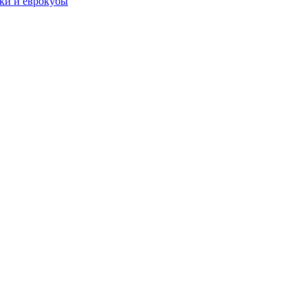
чки и еврокубы