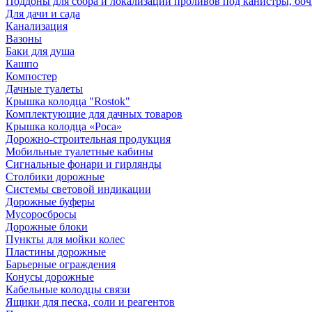
Поддоны для сбора и локализации проливов под канистры, бо
Для дачи и сада
Канализация
Вазоны
Баки для душа
Кашпо
Компостер
Дачные туалеты
Крышка колодца "Rostok"
Комплектующие для дачных товаров
Крышка колодца «Роса»
Дорожно-строительная продукция
Мобильные туалетные кабины
Сигнальные фонари и гирлянды
Столбики дорожные
Системы световой индикации
Дорожные буферы
Мусоросбросы
Дорожные блоки
Пункты для мойки колес
Пластины дорожные
Барьерные ограждения
Конусы дорожные
Кабельные колодцы связи
Ящики для песка, соли и реагентов