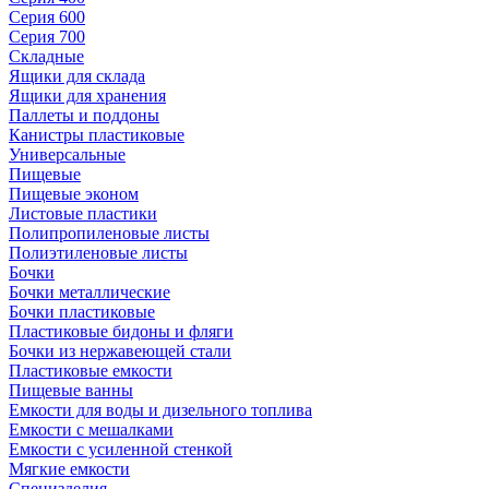
Серия 600
Серия 700
Складные
Ящики для склада
Ящики для хранения
Паллеты и поддоны
Канистры пластиковые
Универсальные
Пищевые
Пищевые эконом
Листовые пластики
Полипропиленовые листы
Полиэтиленовые листы
Бочки
Бочки металлические
Бочки пластиковые
Пластиковые бидоны и фляги
Бочки из нержавеющей стали
Пластиковые емкости
Пищевые ванны
Емкости для воды и дизельного топлива
Емкости с мешалками
Емкости с усиленной стенкой
Мягкие емкости
Специзделия