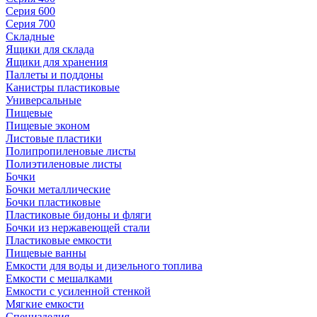
Серия 600
Серия 700
Складные
Ящики для склада
Ящики для хранения
Паллеты и поддоны
Канистры пластиковые
Универсальные
Пищевые
Пищевые эконом
Листовые пластики
Полипропиленовые листы
Полиэтиленовые листы
Бочки
Бочки металлические
Бочки пластиковые
Пластиковые бидоны и фляги
Бочки из нержавеющей стали
Пластиковые емкости
Пищевые ванны
Емкости для воды и дизельного топлива
Емкости с мешалками
Емкости с усиленной стенкой
Мягкие емкости
Специзделия