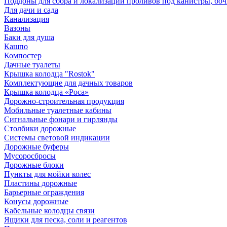
Поддоны для сбора и локализации проливов под канистры, бо
Для дачи и сада
Канализация
Вазоны
Баки для душа
Кашпо
Компостер
Дачные туалеты
Крышка колодца "Rostok"
Комплектующие для дачных товаров
Крышка колодца «Роса»
Дорожно-строительная продукция
Мобильные туалетные кабины
Сигнальные фонари и гирлянды
Столбики дорожные
Системы световой индикации
Дорожные буферы
Мусоросбросы
Дорожные блоки
Пункты для мойки колес
Пластины дорожные
Барьерные ограждения
Конусы дорожные
Кабельные колодцы связи
Ящики для песка, соли и реагентов