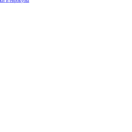
чки и еврокубы