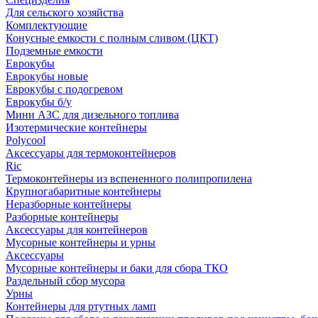
Для сельского хозяйства
Комплектующие
Конусные емкости с полным сливом (ЦКТ)
Подземные емкости
Еврокубы
Еврокубы новые
Еврокубы с подогревом
Еврокубы б/у
Мини АЗС для дизельного топлива
Изотермические контейнеры
Polycool
Аксессуары для термоконтейнеров
Ric
Термоконтейнеры из вспененного полипропилена
Крупногабаритные контейнеры
Неразборные контейнеры
Разборные контейнеры
Аксессуары для контейнеров
Мусорные контейнеры и урны
Аксессуары
Мусорные контейнеры и баки для сбора ТКО
Раздельный сбор мусора
Урны
Контейнеры для ртутных ламп