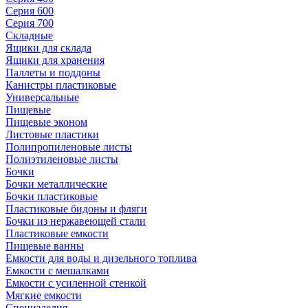
Серия 600
Серия 700
Складные
Ящики для склада
Ящики для хранения
Паллеты и поддоны
Канистры пластиковые
Универсальные
Пищевые
Пищевые эконом
Листовые пластики
Полипропиленовые листы
Полиэтиленовые листы
Бочки
Бочки металлические
Бочки пластиковые
Пластиковые бидоны и фляги
Бочки из нержавеющей стали
Пластиковые емкости
Пищевые ванны
Емкости для воды и дизельного топлива
Емкости с мешалками
Емкости с усиленной стенкой
Мягкие емкости
Специзделия