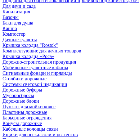
Поддоны для сбора и локализации проливов под канистры, бо
Для дачи и сада
Канализация
Вазоны
Баки для душа
Кашпо
Компостер
Дачные туалеты
Крышка колодца "Rostok"
Комплектующие для дачных товаров
Крышка колодца «Роса»
Дорожно-строительная продукция
Мобильные туалетные кабины
Сигнальные фонари и гирлянды
Столбики дорожные
Системы световой индикации
Дорожные буферы
Мусоросбросы
Дорожные блоки
Пункты для мойки колес
Пластины дорожные
Барьерные ограждения
Конусы дорожные
Кабельные колодцы связи
Ящики для песка, соли и реагентов