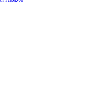
чки и еврокубы