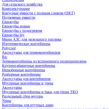
Для сельского хозяйства
Комплектующие
Конусные емкости с полным сливом (ЦКТ)
Подземные емкости
Еврокубы
Еврокубы новые
Еврокубы с подогревом
Еврокубы б/у
Мини АЗС для дизельного топлива
Изотермические контейнеры
Polycool
Аксессуары для термоконтейнеров
Ric
Термоконтейнеры из вспененного полипропилена
Крупногабаритные контейнеры
Неразборные контейнеры
Разборные контейнеры
Аксессуары для контейнеров
Мусорные контейнеры и урны
Аксессуары
Мусорные контейнеры и баки для сбора ТКО
Раздельный сбор мусора
Урны
Контейнеры для ртутных ламп