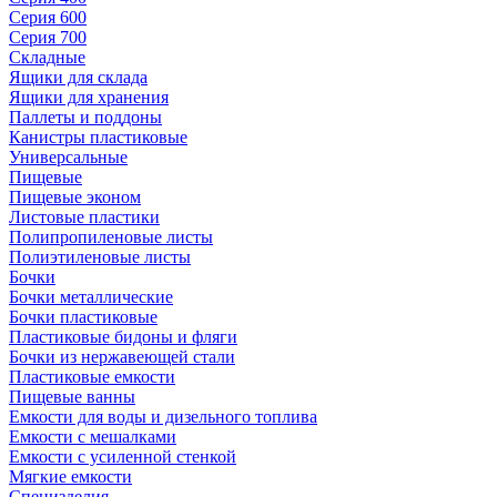
Серия 600
Серия 700
Складные
Ящики для склада
Ящики для хранения
Паллеты и поддоны
Канистры пластиковые
Универсальные
Пищевые
Пищевые эконом
Листовые пластики
Полипропиленовые листы
Полиэтиленовые листы
Бочки
Бочки металлические
Бочки пластиковые
Пластиковые бидоны и фляги
Бочки из нержавеющей стали
Пластиковые емкости
Пищевые ванны
Емкости для воды и дизельного топлива
Емкости с мешалками
Емкости с усиленной стенкой
Мягкие емкости
Специзделия