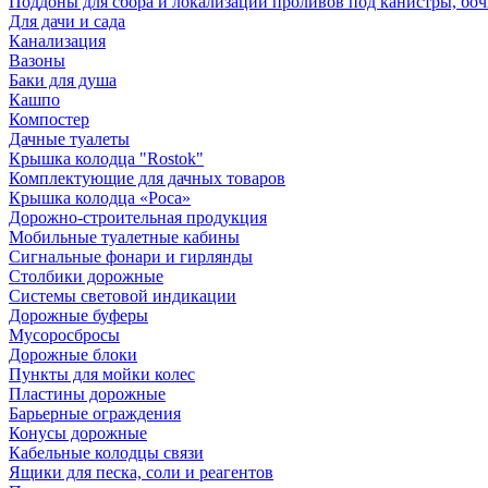
Поддоны для сбора и локализации проливов под канистры, бо
Для дачи и сада
Канализация
Вазоны
Баки для душа
Кашпо
Компостер
Дачные туалеты
Крышка колодца "Rostok"
Комплектующие для дачных товаров
Крышка колодца «Роса»
Дорожно-строительная продукция
Мобильные туалетные кабины
Сигнальные фонари и гирлянды
Столбики дорожные
Системы световой индикации
Дорожные буферы
Мусоросбросы
Дорожные блоки
Пункты для мойки колес
Пластины дорожные
Барьерные ограждения
Конусы дорожные
Кабельные колодцы связи
Ящики для песка, соли и реагентов