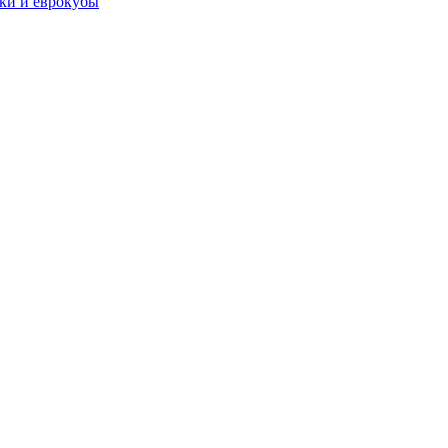
чки и еврокубы