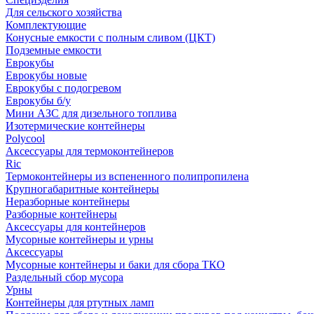
Для сельского хозяйства
Комплектующие
Конусные емкости с полным сливом (ЦКТ)
Подземные емкости
Еврокубы
Еврокубы новые
Еврокубы с подогревом
Еврокубы б/у
Мини АЗС для дизельного топлива
Изотермические контейнеры
Polycool
Аксессуары для термоконтейнеров
Ric
Термоконтейнеры из вспененного полипропилена
Крупногабаритные контейнеры
Неразборные контейнеры
Разборные контейнеры
Аксессуары для контейнеров
Мусорные контейнеры и урны
Аксессуары
Мусорные контейнеры и баки для сбора ТКО
Раздельный сбор мусора
Урны
Контейнеры для ртутных ламп